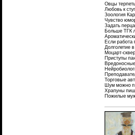
Овцы терпеть
Любовь к сту
Зоология Кар
Чувство юмор
Задать перца
Больше ТГК 
Ароматическ
Если работа 
Долголетие в
Моцарт-скве
Приступы пан
Вредоносные 
Нейробиолог
Преподавател
Торговые авт
Шум можно п
Храпуны пиш
Пожилые муж