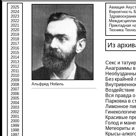
2025
Авиация
Акус
2024
Вероятность
Б
2023
Здравоохране
2022
Междисципли
2021
Прикладная н
2020
Техника
Техно
2019
2018
2017
Из архив
2016
2015
2014
2013
Секс и татуи
2012
Анаграммы в
2011
Необузданны
2010
Без крайней 
2009
Альфред Нобель
Внутривенно
2008
2007
Воздействие
2006
Вся правда о
2005
Парковка в с
2004
Лимонное пи
2003
Гинекологиче
2002
2001
Красивые пр
2000
Голод и ман
1999
Метеориты и
1998
Крысы-алког
1997