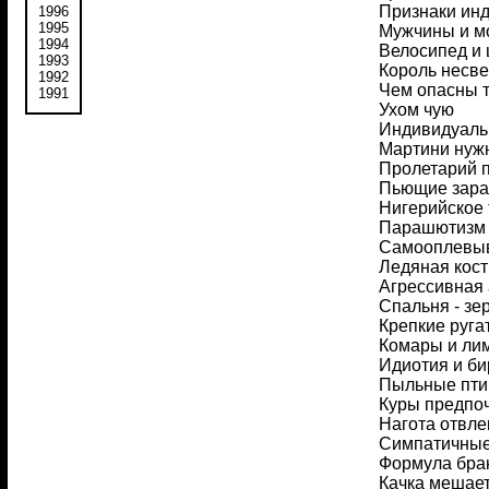
Признаки инд
1996
1995
Мужчины и м
1994
Велосипед и
1993
Король несв
1992
Чем опасны 
1991
Ухом чую
Индивидуальн
Мартини нуж
Пролетарий 
Пьющие зара
Нигерийское 
Парашютизм т
Самооплевыв
Ледяная кост
Агрессивная
Спальня - зе
Крепкие руга
Комары и ли
Идиотия и би
Пыльные пт
Куры предпо
Нагота отвле
Симпатичные
Формула бра
Качка мешает