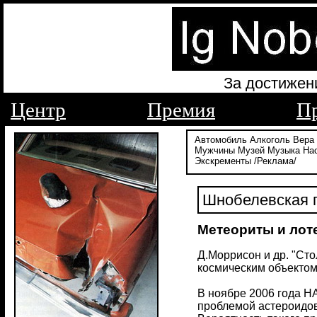
За достижен
Центр
Премия
П
Автомобиль
Алкоголь
Вера
Мужчины
Музей
Музыка
На
Экскременты
/Реклама/
Шнобелевская п
Метеориты и лот
Д.Моррисон и др. "Ст
космическим объектом".
В ноябре 2006 года Н
проблемой астероидов