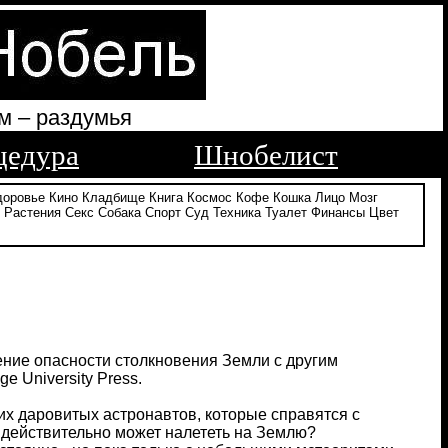
м – раздумья
цедура
Шнобелист
доровье
Кино
Кладбище
Книга
Космос
Кофе
Кошка
Лицо
Мозг
Растения
Секс
Собака
Спорт
Суд
Техника
Туалет
Финансы
Цвет
ение опасности столкновения Земли с другим
e University Press.
их даровитых астронавтов, которые справятся с
 действительно может налететь на Землю?