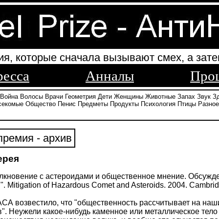
ия, которые сначала вызывают смех, а зате
ресса
Анналы
Про
Война
Волосы
Врачи
Геометрия
Дети
Женщины
Животные
Запах
Звук
З
секомые
Общество
Пенис
Предметы
Продукты
Психология
Птицы
Разное
ремия - архив
ерея
олкновение с астероидами и общественное мнение. Обсужд
 Mitigation of Hazardous Comet and Asteroids. 2004. Cambridg
АСА возвестило, что "общественность рассчитывает на наш
". Неужели какое-нибудь каменное или металлическое тело