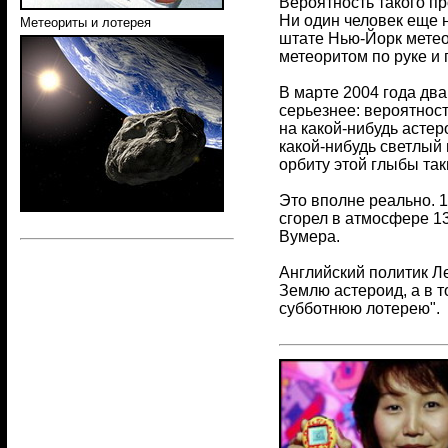
Вероятность такого п
Ни один человек еще н
Метеориты и лотерея
штате Нью-Йорк метео
метеоритом по руке и 
В марте 2004 года два
серьезнее: вероятнос
на какой-нибудь астер
какой-нибудь светлый
орбиту этой глыбы так
Это вполне реально. 1
сгорел в атмосфере 1
Вумера.
Английский политик Ле
Землю астероид, а в т
субботнюю лотерею".