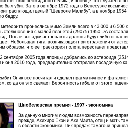
роисшествия неожиданно велика, и вообще это случается по
е был убит. Зато в октябре 1972 года в Венесуэле космичес
рит расплющил целый "Шевроле Малибу", а в ноябре 1954
по бедру.
 метеорита пронеслись мимо Земли всего в 43 000 и 6 500 к
ть столкновения с малой планетой (29075) 1950 DA состав
оид. После высадки астронавты должны будут либо оснастит
 цвет. Небольшая тяга, возникающая при отражении от асте
им образом, что ее траектория полета перестанет представ
2 сентября 2005 года японцы добрались до астероида (2514
3 июня 2010 года, предварительно отстрелив посадочную к
мбит Опик все посчитал и сделал прагматичное и фаталисти
ом, когда он это сделает. Вероятность гибели от этого пад
Шнобелевская премия - 1997 - экономика
За данную многим людям возможность перенаправи
прежде, Акихиро Ёкои и Аки Маита, отец и мать т
в области экономики. Пик продаж тамагочи пришел