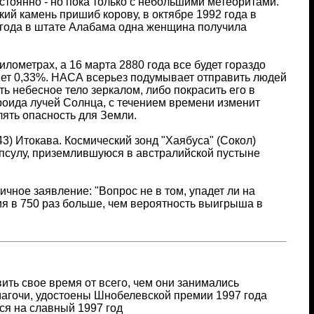
стоянно - но пока только с небольшими метеоритами.
кий камень пришиб корову, в октябре 1992 года в
 года в штате Алабама одна женщина получила
илометрах, а 16 марта 2880 года все будет гораздо
ляет 0,33%. НАСА всерьез подумывает отправить людей
ь небесное тело зеркалом, либо покрасить его в
роида лучей Солнца, с течением времени изменит
лять опасность для Земли.
3) Итокава. Космический зонд "Хаябуса" (Сокол)
апсулу, приземлившуюся в австралийской пустыне
чное заявление: "Вопрос не в том, упадет ли на
ения в 750 раз больше, чем вероятность выигрыша в
ть свое время от всего, чем они занимались
амагочи, удостоены Шнобелевской премии 1997 года
ся на славный 1997 год