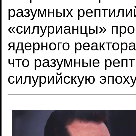
разумных рептили
«силурианцы» про
ядерного реактора
что разумные реп
силурийскую эпох