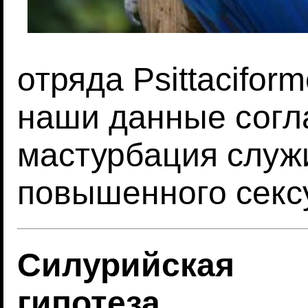
отряда Psittacifor
наши данные согла
мастурбация служ
повышенного секс
Силурийская
гипотеза