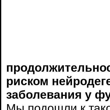
продолжительнос
риском нейродег
заболевания у ф
Мы подошли к так