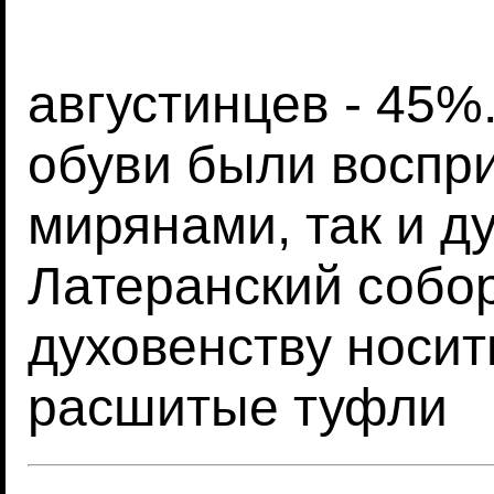
августинцев - 45%
обуви были воспр
мирянами, так и д
Латеранский собор
духовенству носит
расшитые туфли