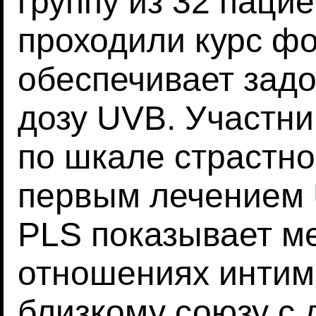
группу из 32 паци
проходили курс ф
обеспечивает зад
дозу UVB. Участни
по шкале страстно
первым лечением 
PLS показывает м
отношениях интима
близкому союзу с 