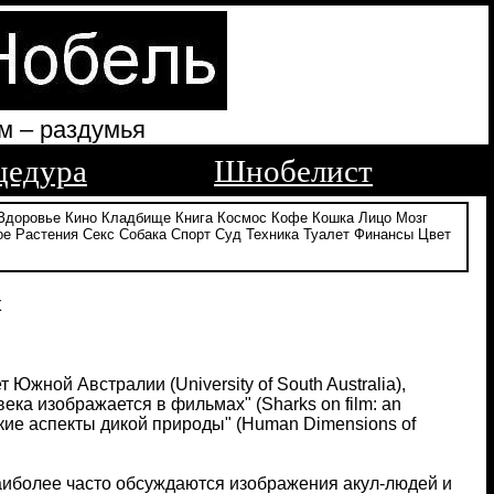
м – раздумья
цедура
Шнобелист
Здоровье
Кино
Кладбище
Книга
Космос
Кофе
Кошка
Лицо
Мозг
ое
Растения
Секс
Собака
Спорт
Суд
Техника
Туалет
Финансы
Цвет
х
т Южной Австралии (University of South Australia),
ека изображается в фильмах" (Sharks on film: an
ческие аспекты дикой природы" (Human Dimensions of
аиболее часто обсуждаются изображения акул-людей и