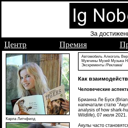
За достижен
Центр
Премия
П
Автомобиль
Алкоголь
Вер
Мужчины
Музей
Музыка
Н
Экскременты
/Реклама/
Как взаимодейств
Человеческие аспек
Брианна Ле Буск (Briann
напечатали статю "Акул
analysis of how shark-h
Wildlife), 07 июля 2021.
Карла Литчфилд
Акулы часто становятс