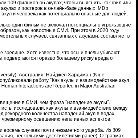
ли 109 фильмов об акулах, чтобы выяснить, как фильмы
акулах и постеров в онлайн-базе данных IMDb
 акул и человека как потенциально опасные для людей.
олько один фильм не включал потенциально угрожающие
образом, как новостные СМИ. При этом в 2020 году
ертельных случаев, связанных с акулами, составляет в
е зрелище. Хотя известно, что осы и пчелы убивают
лы подвергаются гораздо большему риску вреда от
versity), Австралия, Найджел Хардиман (Nigel
я, опубликовали работу "Как акулы и взаимодействие акул
man Interactions are Reported in Major Australian
ещение в СМИ, чем фраза "нападение акулы".
листы исследовали, как акулы и взаимодействие между
д рекордного количества нападений акул в водах
 и чрезмерному освещению негативных аспектов.
и восемь случаев почти незаметного ущерба. Из 309
вания, несколькими десятилетиями ранее). О травмах