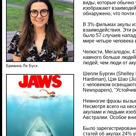
виды, которые обычно 
изображают взаимодейс
обнаружено, что почти
В 3% фильмах акулы и
взаимодействия. Эти р
было 57 случаев напад
мире четыре человека в
Челюсти, Мегалодон, 4
намного больше людей,
людей, чем люди от акул
Брианна Ле Буск
Шелли Бургин (Shelley 
Hardiman), Цзя Шао (Ji
с человеком освещаются
Newspapers), "Устойчиво
Немногие фразы вызыв
Несмотря всего на нес
акулами и людьми изоб
Австралии. Особое вни
Было зарегистрировано
статей об акулах 24% 