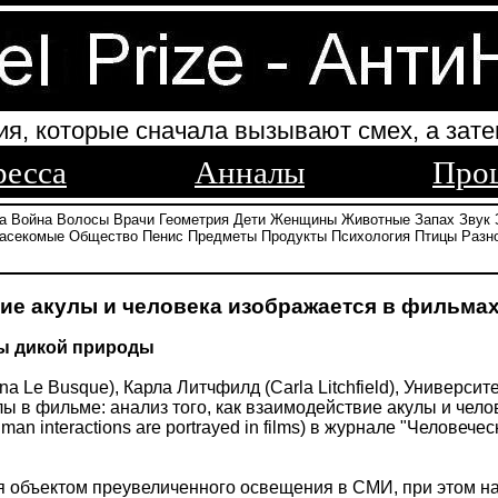
ия, которые сначала вызывают смех, а зате
ресса
Анналы
Про
а
Война
Волосы
Врачи
Геометрия
Дети
Женщины
Животные
Запах
Звук
асекомые
Общество
Пенис
Предметы
Продукты
Психология
Птицы
Разн
ие акулы и человека изображается в фильма
ты дикой природы
a Le Busque), Карла Литчфилд (Carla Litchfield), Университе
ы в фильме: анализ того, как взаимодействие акулы и челов
uman interactions are portrayed in films) в журнале "Челове
я объектом преувеличенного освещения в СМИ, при этом н