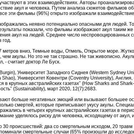
участвуют в этих взаимодействиях. Авторы проанализирова
твие акул и человека. Путем анализа сюжетов фильмов об 
 все эти фильмы (96%) открыто изображали взаимодействие
зображались неявно потенциально опасными для людей. Т
езультаты показали, что фильмы изображают акул таким же 
ения акул на людей. Среднее число неспровоцированных см
 год.
7 метров вниз, Темные воды, Отмель, Открытое море. Жутко
 чем акулы. Но это не так страшно. Не так живописно. Аку
, - считает доктор Ле Буск.
Burgin), Университет Западного Сиднея (Western Sydney Uni
a Shao), Университет Ковентри (Coventry University), Англи
 в крупных австралийских газетах" (How Sharks and Shark–Hu
сть" (Sustainability), март 2020, 12(7):2683.
ают больше негативных эмоций или вызывают большее осв
колько смертей, которые приписывают укусу акулы. Специа
ражались в четырех крупных австралийских газетах в перио
мание уделялось риску для человека, исходящему от акул,
 30 происшествий: два со смертельным исходом, 20 травм 
упоминали смертельные случаи (65% произошли до исследо