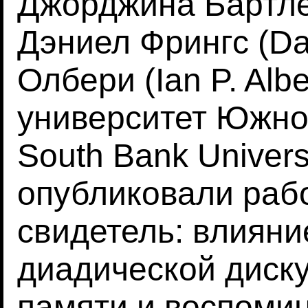
Джорджина Бартлетт
Дэниел Фрингс (Dan
Олбери (Ian P. Alb
университет Южно
South Bank Univers
опубликовали раб
свидетель: влияни
диадической диску
памяти и воспомин