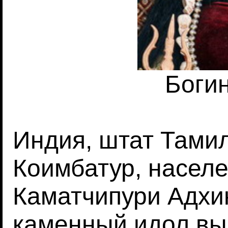
Боги
Индия, штат Тамил
Коимбатур, населе
Каматчипури Адхи
каменный идол выс