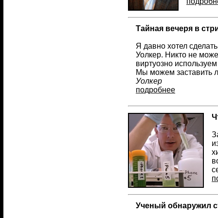
подробн
Тайная вечеря в стр
Я давно хотел сделать 
Уолкер. Никто не може
виртуозно используем 
Мы можем заставить л
Уолкер
подробнее
Ч
З
и
х
в
с
п
Ученый обнаружил с