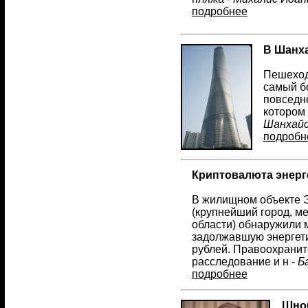
подробнее
В Шанха
Пешеход
самый бо
повседн
котором 
Шанхайс
подробн
Криптовалюта энерг
В жилищном объекте 
(крупнейший город, м
области) обнаружили
задолжавшую энергет
рублей. Правоохрани
расследование и н -
Б
подробнее
Шноб