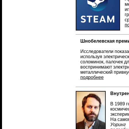
м
и
г
с
п
Шнобелевская преми
Исследователи показал
используя электричес
соломинок, палочек дл
воспринимают электри
металлический привку
подробнее
Внутре
В 1989 г
космиче
эксперим
На само
Уоринг