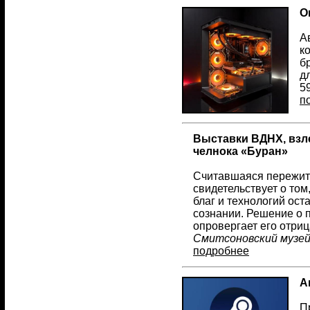
О
А
к
б
д
5
п
Выставки ВДНХ, взле
челнока «Буран»
Считавшаяся пережит
свидетельствует о том
благ и технологий ос
сознании. Решение о 
опровергает его отриц
Смитсоновский музе
подробнее
А
П