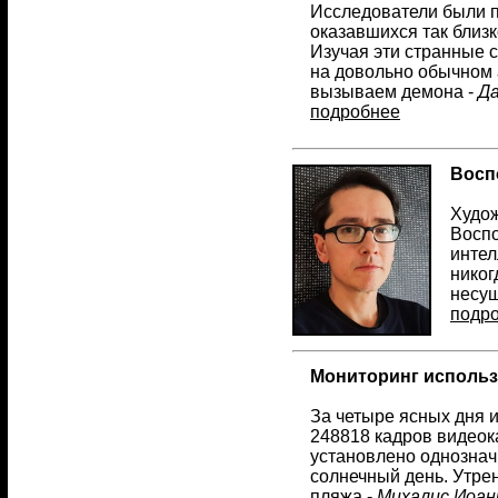
Исследователи были п
оказавшихся так близк
Изучая эти странные с
на довольно обычном
вызываем демона -
Д
подробнее
Восп
Худож
Воспо
интел
никог
несу
подр
Мониторинг использ
За четыре ясных дня и
248818 кадров видеок
установлено однознач
солнечный день. Утре
пляжа -
Михалис Иоан