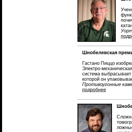
Учен
функ
поче
ката
Уорт
подр
Шнобелевская преми
Гастано Пиццо изобре
Электро-механическая
система выбрасывает 
которой он упаковыва
Противоугонные кам
подробнее
Шнобе
Сложна
томогр
ложные