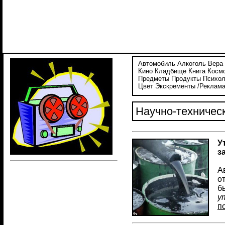
Автомобиль
Алкоголь
Вера
Кино
Кладбище
Книга
Косм
Предметы
Продукты
Психол
Цвет
Экскременты
/Реклама
Научно-техничес
У
з
А
о
б
у
п