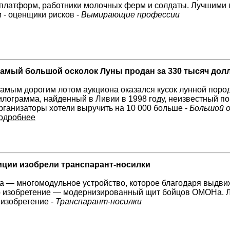
платформ, работники молочных ферм и солдаты. Лучшими 
 - оценщики рисков -
Вымирающие профессии
амый большой осколок Луны продан за 330 тысяч дол
амым дорогим лотом аукциона оказался кусок лунной пород
илограмма, найденный в Ливии в 1998 году, неизвестный по
рганизаторы хотели выручить на 10 000 больше -
Большой о
одробнее
иции изобрели транспарант-носилки
 — многомодульное устройство, которое благодаря выдви
о изобретение — модернизированный щит бойцов ОМОНа. Л
 изобретение -
Транспарант-носилки