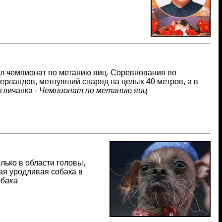
л чемпионат по метанию яиц. Соревнования по
ерландов, метнувший снаряд на целых 40 метров, а в
гличанка -
Чемпионат по метанию яиц
лько в области головы,
ая уродливая собака в
обака