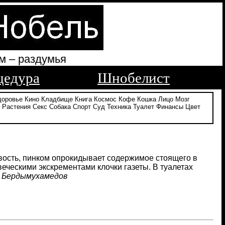
м – раздумья
цедура
Шнобелист
доровье
Кино
Кладбище
Книга
Космос
Кофе
Кошка
Лицо
Мозг
Растения
Секс
Собака
Спорт
Суд
Техника
Туалет
Финансы
Цвет
вость, пинком опрокидывает содержимое стоящего в
еческими экскрементами клочки газеты. В туалетах
 Бердымухамедов