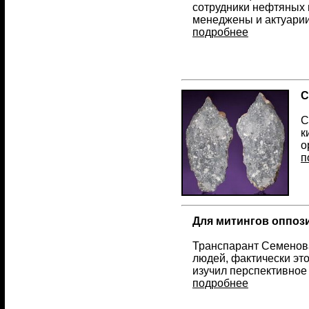
сотрудники нефтяных 
менеджены и актуарии
подробнее
С
С
к
о
п
Для митингов оппоз
Транспарант Семенова
людей, фактически эт
изучил перспективное
подробнее