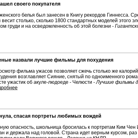
нашел своего покупателя
женского белья был занесен в Книгу рекордов Гиннесса. Ср
 весит столько, сколько 1800 стандартных моделей этого э
ком груди и на осведомленность об этой болезни -
Гигантск
еные назвали лучшие фильмы для похудения
осмотр фильма ужасов позволяет сжечь столько же калорий,
худения возглавляет Сияние, снятый по одноименного рома
те ужастик об акуле-людоеде - Челюсти -
Лучшие фильмы д
дробнее
онула, спасая портреты любимых вождей
ную опасность, школьница бросилась к портретам Ким Чен 
н и держала над головой. Страна идет верным курсом, раз 