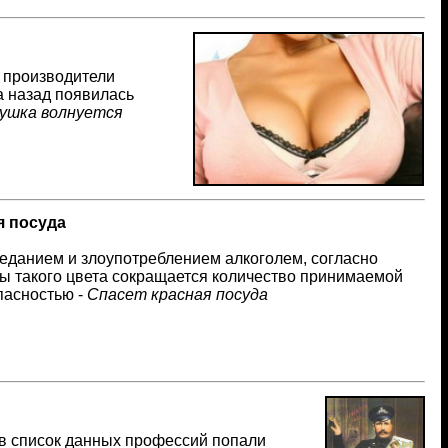
у производители
а назад появилась
ушка волнуется
я посуда
ееданием и злоупотреблением алкоголем, согласно
ды такого цвета сокращается количество принимаемой
пасностью -
Спасет красная посуда
в список данных профессий попали