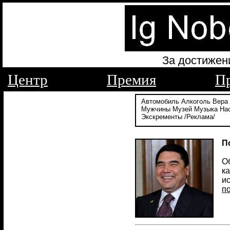
За достижен
Центр
Премия
П
Автомобиль
Алкоголь
Вера
Мужчины
Музей
Музыка
На
Экскременты
/Реклама/
П
О
ка
и
п