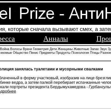
ия, которые сначала вызывают смех, а зате
ресса
Анналы
Про
Война
Волосы
Врачи
Геометрия
Дети
Женщины
Животные
Запах
Звук
З
секомые
Общество
Пенис
Предметы
Продукты
Психология
Птицы
Разное
олиция занялась туалетами и мусорными свалками
блаченный в форму участковый, изобразив на лице брезгли
бинке ведра, а затем палкой перебирает испачканные челов
скали портреты президента Бердымухамедова -
Гурбангулы
одробнее