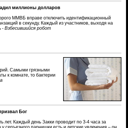
садил миллионы долларов
оторого ММВБ вправе отключить идентификационный
нзакций в секунду. Каждый из участников, выходя на
ь -
Взбесившийся робот
ерий. Самыми грязными
ты к комнате, то бактерии
а
 призвал Бог
 лет. Каждый день Закки проводит по 3-4 часа за
о у серъезного парнишки есть и детские увлечения – он