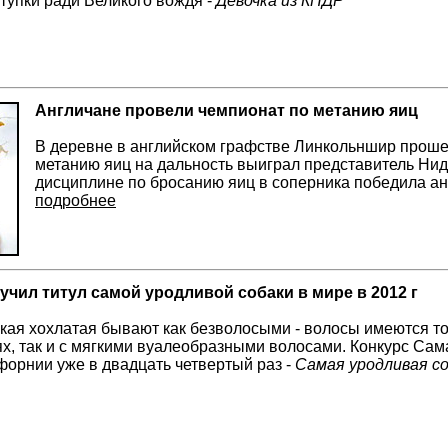
упки ради Великого вождя -
Девочка из КНДР
Англичане провели чемпионат по метанию яиц
В деревне в английском графстве Линкольншир проше
метанию яиц на дальность выиграл представитель Нид
дисциплине по бросанию яиц в соперника победила ан
подробнее
учил титул самой уродливой собаки в мире в 2012 г
кая хохлатая бывают как безволосыми - волосы имеются то
ях, так и с мягкими вуалеобразными волосами. Конкурс Сам
форнии уже в двадцать четвертый раз -
Самая уродливая с