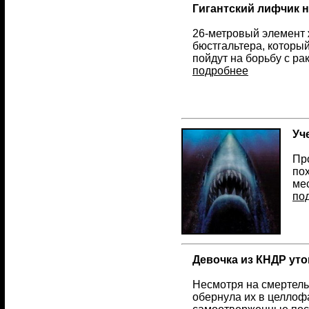
Гигантский лифчик 
26-метровый элемент 
бюстгальтера, который
пойдут на борьбу с ра
подробнее
Уч
Пр
по
мес
по
Девочка из КНДР ут
Несмотря на смертель
обернула их в целлофа