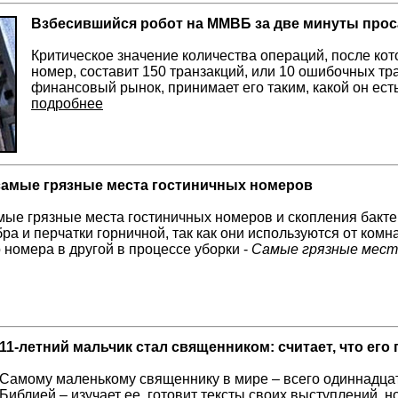
Взбесившийся робот на ММВБ за две минуты про
Критическое значение количества операций, после к
номер, составит 150 транзакций, или 10 ошибочных тра
финансовый рынок, принимает его таким, какой он ест
подробнее
амые грязные места гостиничных номеров
ые грязные места гостиничных номеров и скопления бакт
ра и перчатки горничной, так как они используются от комна
 номера в другой в процессе уборки -
Самые грязные мест
11-летний мальчик стал священником: считает, что его
Самому маленькому священнику в мире – всего одиннадцать
Библией – изучает ее, готовит тексты своих выступлений, н