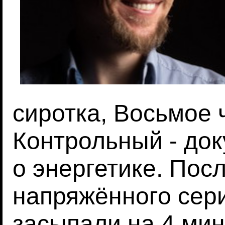
сиротка, Восьмое 
Контрольный - до
о энергетике. Пос
напряжённого сер
засыпали на 4 мин