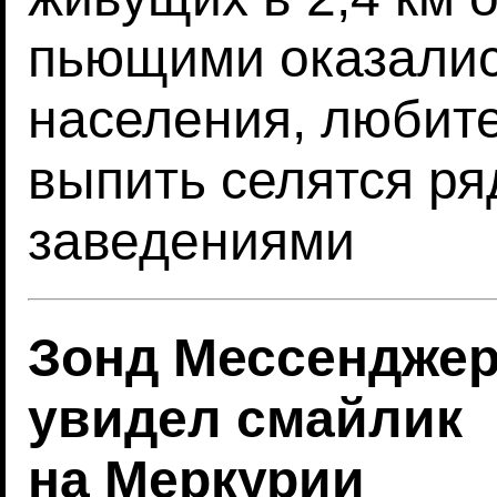
пьющими оказалис
населения, любит
выпить селятся р
заведениями
Зонд Мессендже
увидел смайлик
на Меркурии