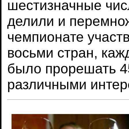
шестизначные числ
делили и перемно
чемпионате участв
восьми стран, каж
было прорешать 4
различными интер