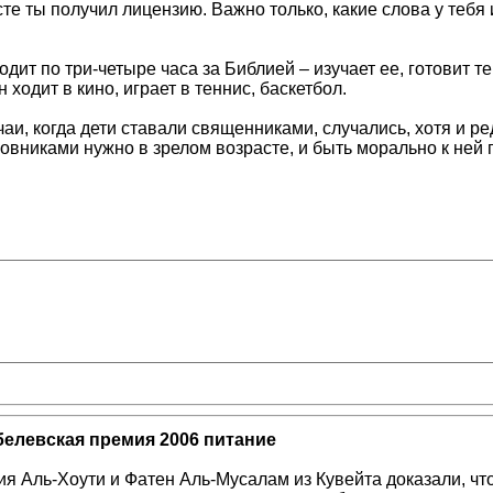
те ты получил лицензию. Важно только, какие слова у тебя и
дит по три-четыре часа за Библией – изучает ее, готовит т
 ходит в кино, играет в теннис, баскетбол.
учаи, когда дети ставали священниками, случались, хотя и
овниками нужно в зрелом возрасте, и быть морально к ней 
елевская премия 2006 питание
я Аль-Хоути и Фатен Аль-Мусалам из Кувейта доказали, ч