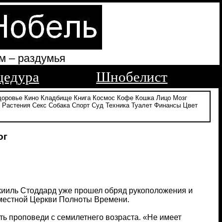
м – раздумья
цедура
Шнобелист
доровье
Кино
Кладбище
Книга
Космос
Кофе
Кошка
Лицо
Мозг
Растения
Секс
Собака
Спорт
Суд
Техника
Туалет
Финансы
Цвет
ог
кииль Стоддард уже прошел обряд рукоположения и
местной Церкви Полноты Времени.
ать проповеди с семилетнего возраста. «Не имеет