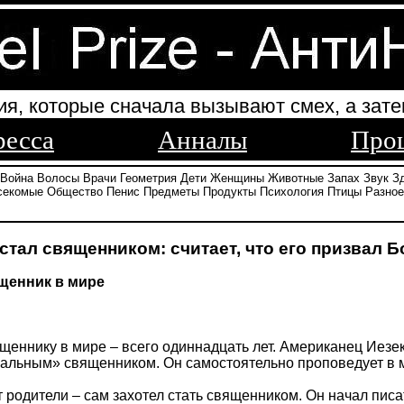
ия, которые сначала вызывают смех, а зате
ресса
Анналы
Про
Война
Волосы
Врачи
Геометрия
Дети
Женщины
Животные
Запах
Звук
З
секомые
Общество
Пенис
Предметы
Продукты
Психология
Птицы
Разное
стал священником: считает, что его призвал Б
щенник в мире
еннику в мире – всего одиннадцать лет. Американец Иезе
иальным» священником. Он самостоятельно проповедует в 
т родители – сам захотел стать священником. Он начал пис