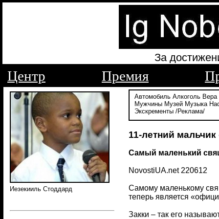
За достижен
Центр
Премия
П
Автомобиль
Алкоголь
Вера
Мужчины
Музей
Музыка
На
Экскременты
/Реклама/
11-летний мальчик 
Самый маленький свя
NovostiUA.net 220612
Самому маленькому свящ
Иезекииль Стоддард
теперь является «офиц
Закки – так его называю