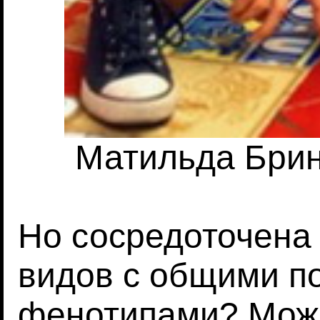
Матильда Бринд
Но сосредоточена 
видов с общими п
фенотипами? Можн