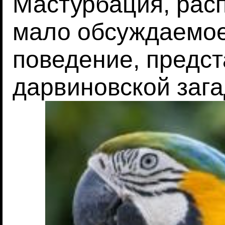
Мастурбация, рас
мало обсуждаемое
поведение, предст
дарвиновской заг