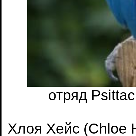
отряд Psittac
Хлоя Хейс (Chloe H