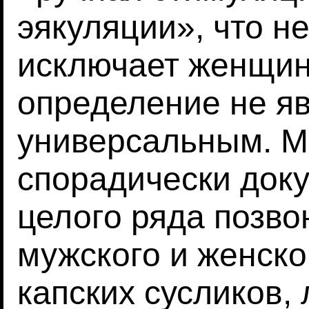
эякуляции», что н
исключает женщин
определение не я
универсальным. М
спорадически док
целого ряда позв
мужского и женско
капских сусликов,