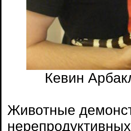
Кевин Арбакл
Животные демонст
нерепродуктивных