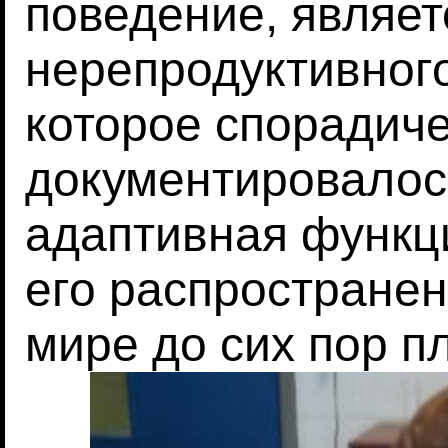
поведение, являе
нерепродуктивного
которое спорадич
документировалос
адаптивная функци
его распространен
мире до сих пор п