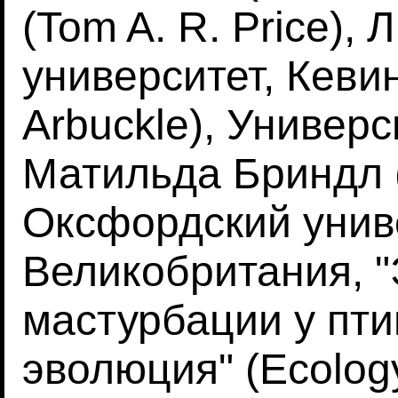
(Tom A. R. Price),
университет, Кеви
Arbuckle), Универс
Матильда Бриндл (M
Оксфордский унив
Великобритания, 
мастурбации у пти
эволюция" (Ecology