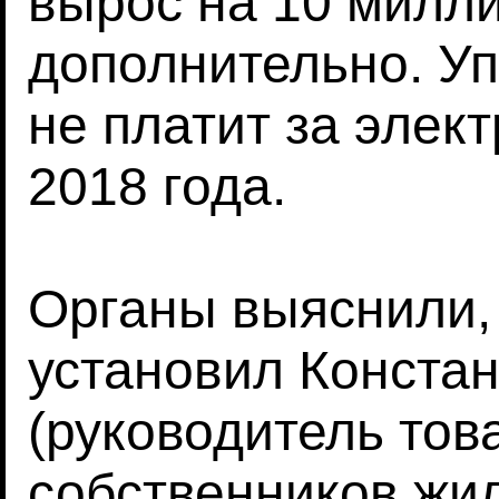
вырос на 10 милл
дополнительно. У
не платит за элек
2018 года.
Органы выяснили,
установил Конста
(руководитель то
собственников жи