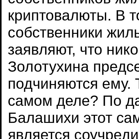
криптовалюты. В т
собственники жиль
заявляют, что ник
Золотухина предс
подчиняются ему. Т
самом деле? По д
Балашихи этот са
является соучред