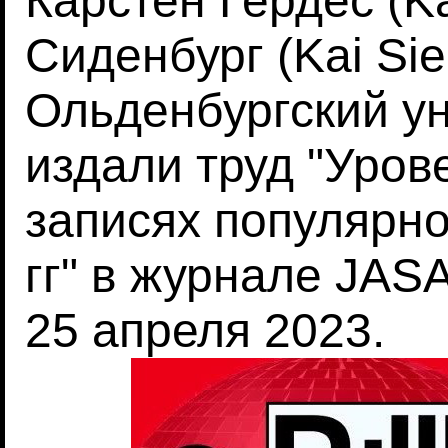
Карстен Гердес (Ka
Сиденбург (Kai Sie
Ольденбургский ун
издали труд "Уров
записях популярн
гг" в журнале JASA 
25 апреля 2023.