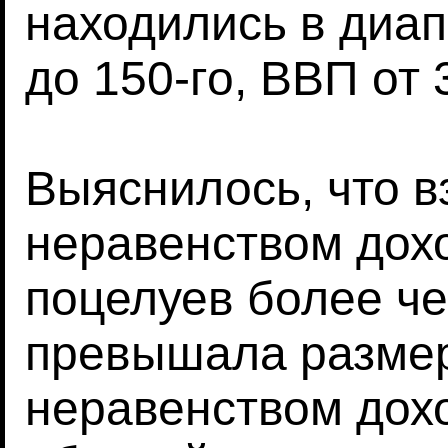
находились в диапа
до 150-го, ВВП от 
Выяснилось, что 
неравенством дохо
поцелуев более че
превышала размер
неравенством дохо