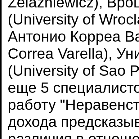
Zelazniewicz), Вр
(University of Wro
Антонио Корреа Ва
Correa Varella), У
(University of Sao 
еще 5 специалист
работу "Неравенс
дохода предсказы
различия в отноше