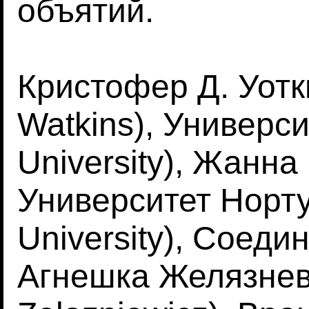
объятий.
Кристофер Д. Уотки
Watkins), Универси
University), Жанна
Университет Норту
University), Соед
Агнешка Желязнев