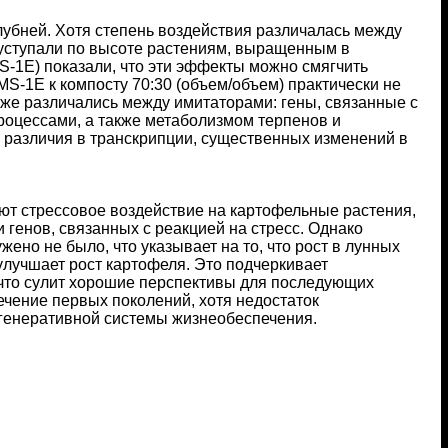
лубней. Хотя степень воздействия различалась между
 уступали по высоте растениям, выращенным в
-1E) показали, что эти эффекты можно смягчить
S-1E к компосту 70:30 (объем/объем) практически не
кже различались между имитаторами: гены, связанные с
роцессами, а также метаболизмом терпенов и
различия в транскрипции, существенных изменений в
ют стрессовое воздействие на картофельные растения,
генов, связанных с реакцией на стресс. Однако
но не было, что указывает на то, что рост в лунных
улучшает рост картофеля. Это подчеркивает
 что сулит хорошие перспективы для последующих
ечение первых поколений, хотя недостаток
егенеративной системы жизнеобеспечения.