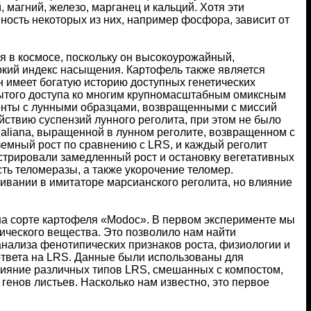
 магний, железо, марганец и кальций. Хотя эти
пность некоторых из них, например фосфора, зависит от
 в космосе, поскольку он высокоурожайный,
окий индекс насыщения. Картофель также является
 имеет богатую историю доступных генетических
рытого доступа ко многим крупномасштабным омиксным
енты с лунными образцами, возвращенными с миссий
йствию суспензий лунного реголита, при этом не было
thaliana, выращенной в лунном реголите, возвращенном с
емный рост по сравнению с LRS, и каждый реголит
стрировали замедленный рост и остановку вегетативных
сть теломеразы, а также укорочение теломер.
вании в имитаторе марсианского реголита, но влияние
на сорте картофеля «Modoc». В первом эксперименте мы
ческого вещества. Это позволило нам найти
анализа фенотипических признаков роста, физиологии и
ответа на LRS. Данные были использованы для
лияние различных типов LRS, смешанных с компостом,
 генов листьев. Насколько нам известно, это первое