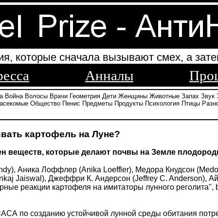
ия, которые сначала вызывают смех, а зате
ресса
Анналы
Про
а
Война
Волосы
Врачи
Геометрия
Дети
Женщины
Животные
Запах
Звук
асекомые
Общество
Пенис
Предметы
Продукты
Психология
Птицы
Разн
вать картофель на Луне?
н веществ, которые делают почвы на Земле плодород
dy), Аника Лоффлер (Anika Loeffler), Медора Кнудсон (Med
aj Jaiswal), Джеффри К. Андерсон (Jeffrey C. Anderson), А
ные реакции картофеля на имитаторы лунного реголита", bi
АСА по созданию устойчивой лунной среды обитания потре