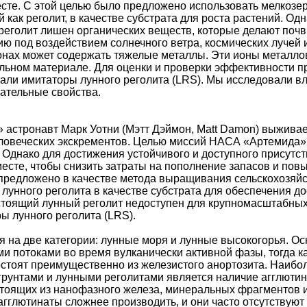
сте. С этой целью было предложено использовать мелкозер
 как реголит, в качестве субстрата для роста растений. Од
реголит лишен органических веществ, которые делают поч
ю под воздействием солнечного ветра, космических лучей и
нах может содержать тяжелые металлы. Эти ионы металлов
льном материале. Для оценки и проверки эффективности пр
али имитаторы лунного реголита (LRS). Мы исследовали вл
тательные свойства.
астронавт Марк Уотни (Мэтт Дэймон, Matt Damon) выживае
овеческих экскрементов. Целью миссий НАСА «Артемида» 
х. Однако для достижения устойчивого и доступного присутс
месте, чтобы снизить затраты на пополнение запасов и повы
предложено в качестве метода выращивания сельскохозяйс
 лунного реголита в качестве субстрата для обеспечения д
стоящий лунный реголит недоступен для крупномасштабных
ы лунного реголита (LRS).
я на две категории: лунные моря и лунные высокогорья. Ос
 потоками во время вулканически активной фазы, тогда к
стоят преимущественно из железистого анортозита. Наибол
рунтами и лунными реголитами является наличие агглютин
тоящих из нанофазного железа, минеральных фрагментов и
агглютинаты сложнее производить, и они часто отсутствуют 