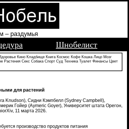
м – раздумья
цедура
Шнобелист
Здоровье
Кино
Кладбище
Книга
Космос
Кофе
Кошка
Лицо
Мозг
ое
Растения
Секс
Собака
Спорт
Суд
Техника
Туалет
Финансы
Цвет
ными для растений
ora Knudson), Сидни Кэмпбелл (Sydney Campbell),
ймерик Гойер (Aymeric Goyer), Университет штата Орегон,
orХiv, 11 марта 2026.
буется производство продуктов питания