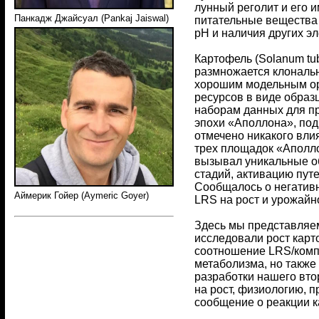
лунный реголит и его и
Панкадж Джайсуал (Pankaj Jaiswal)
питательные вещества 
pH и наличия других э
Картофель (Solanum tu
размножается клональн
хорошим модельным орг
ресурсов в виде обра
наборам данных для п
эпохи «Аполлона», под
отмечено никакого вли
трех площадок «Аполло
вызывал уникальные об
стадий, активацию путе
Сообщалось о негативн
Аймерик Гойер (Aymeric Goyer)
LRS на рост и урожайн
Здесь мы представляем
исследовали рост карт
соотношение LRS/компо
метаболизма, но также
разработки нашего вто
на рост, физиологию, п
сообщение о реакции к