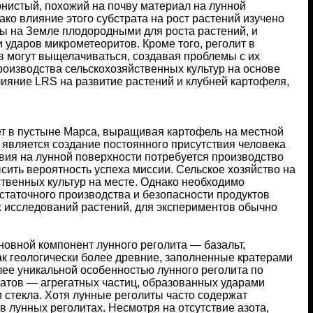
нистый, похожий на почву материал на лунной
нако влияние этого субстрата на рост растений изучено
вы на Земле плодородными для роста растений, и
 ударов микрометеоритов. Кроме того, реголит в
 могут выщелачиваться, создавая проблемы с их
оизводства сельскохозяйственных культур на основе
ияние LRS на развитие растений и клубней картофеля,
т в пустыне Марса, выращивая картофель на местной
является создание постоянного присутствия человека
твия на лунной поверхности потребуется производство
сить вероятность успеха миссии. Сельское хозяйство на
твенных культур на месте. Однако необходимо
остаточного производства и безопасности продуктов
 исследований растений, для экспериментов обычно
новной компонент лунного реголита — базальт,
ак геологически более древние, заполненные кратерами
ее уникальной особенностью лунного реголита по
атов — агрегатных частиц, образованных ударами
 стекла. Хотя лунные реголиты часто содержат
в лунных реголитах. Несмотря на отсутствие азота,