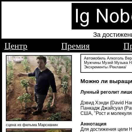
За достижен
Центр
Премия
П
Автомобиль
Алкоголь
Вер
Мужчины
Музей
Музыка
Н
Экскременты
/Реклама/
Можно ли выращи
Лунный реголит лише
Дэвид Хэнди (David Han
Панкадж Джайсуал (Pank
США, "Рост и молекуляр
Аннотация
сцена из фильма Марсианин
Для достижения цели Н