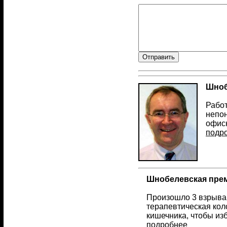
Шноб
Работ
непон
офисн
подр
Шнобелевская прем
Произошло 3 взрыва 
терапевтическая кол
кишечника, чтобы из
подробнее