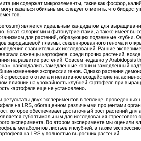
митации содержат микроэлементы, такие как фосфор, калий,
могут казаться обильными, следует отметить, что биодосту
лементов.
berosum) является идеальным кандидатом для выращивания
о, богат калориями и фитонутриентами, а также имеет выс
анизмом для растений, образующих подземные клубни. Он
зцов зародышевой плазмы, секвенированного генома и отк
роведения сравнительных исследований. Ранние эксперим
вергали саженцы картофеля, среди прочих растений, возде
яния на развитие растений. Совсем недавно у Arabidopsis 
на», наблюдались замедленные корни и замедленный надз
щие изменения экспрессии генов. Однако растения демон
й стрессового ответа и негативное воздействие на активно
ом влиянии на урожайность клубней картофеля при выращи
ость картофеля еще не установлено.
 результаты двух экспериментов в теплице, проведенных 
офеля на LRS, обогащенном различными процентами органи
ст, которое обеспечивает достаточный рост растений для 
 является субоптимальным для исследования стрессового 
рого эксперимента. Во втором эксперименте мы оценили в
рофиль метаболитов листьев и клубней, а также экспрессию
артофеля на LRS у полностью выросших растений.