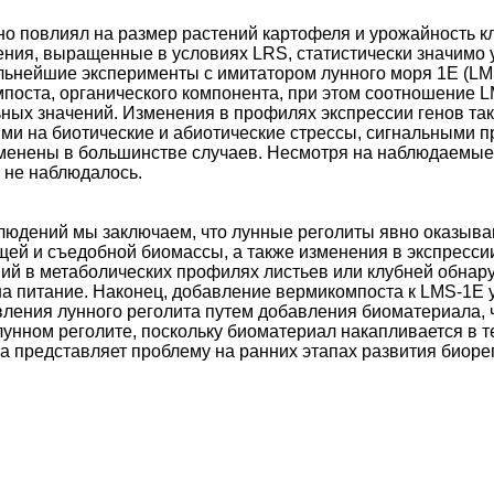
но повлиял на размер растений картофеля и урожайность к
ения, выращенные в условиях LRS, статистически значимо
льнейшие эксперименты с имитатором лунного моря 1E (LMS
оста, органического компонента, при этом соотношение LM
ьных значений. Изменения в профилях экспрессии генов та
ми на биотические и абиотические стрессы, сигнальными п
менены в большинстве случаев. Несмотря на наблюдаемые 
 не наблюдалось.
людений мы заключаем, что лунные реголиты явно оказыва
ей и съедобной биомассы, а также изменения в экспрессии 
й в метаболических профилях листьев или клубней обнаруже
на питание. Наконец, добавление вермикомпоста к LMS-1E 
ления лунного реголита путем добавления биоматериала,
лунном реголите, поскольку биоматериал накапливается в т
а представляет проблему на ранних этапах развития биор