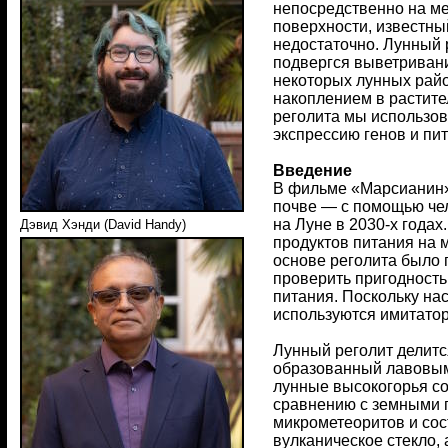
непосредственно на ме
поверхности, известный
недостаточно. Лунный 
подвергся выветривани
некоторых лунных райо
накоплением в растите
реголита мы использов
экспрессию генов и пи
Введение
В фильме «Марсианин» 
почве — с помощью чел
на Луне в 2030-х года
Дэвид Хэнди (David Handy)
продуктов питания на 
основе реголита было 
проверить пригодность
питания. Поскольку на
используются имитатор
Лунный реголит делитс
образованный лавовыми
лунные высокогорья со
сравнению с земными г
микрометеоритов и сос
вулканическое стекло, 