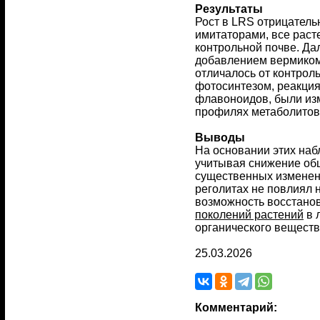
Результаты
Рост в LRS отрицатель
имитаторами, все раст
контрольной почве. Да
добавлением вермикомп
отличалось от контрол
фотосинтезом, реакция
флавоноидов, были из
профилях метаболитов
Выводы
На основании этих наб
учитывая снижение общ
существенных изменени
реголитах не повлиял 
возможность восстанов
поколений растений
в 
органического веществ
25.03.2026
Комментарий: