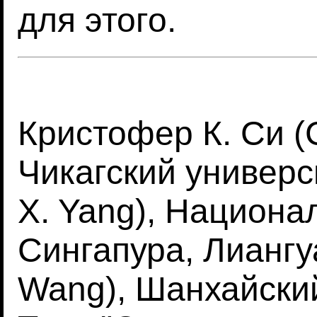
для этого.
Кристофер К. Си (C
Чикагский универси
X. Yang), Национа
Сингапура, Лиангу
Wang), Шанхайски