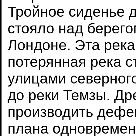
Тройное сиденье д
стояло над берего
Лондоне. Эта река
потерянная река с
улицами северног
до реки Темзы. Др
производить дефе
плана одновреме