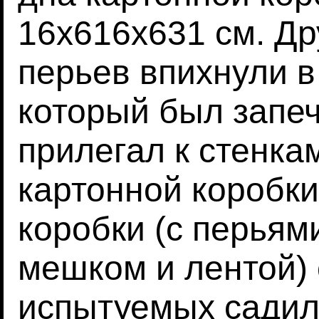
16х616х631 см. Др
перьев впихнули в
который был запеч
прилегал к стенка
картонной коробк
коробки (с перьям
мешком и лентой) с
испытуемых садили