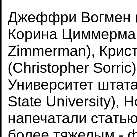
Джеффри Вогмен (
Корина Циммерман
Zimmerman), Крис
(Christopher Sorri
Университет штата 
State University),
напечатали статью
более тяжелым - 