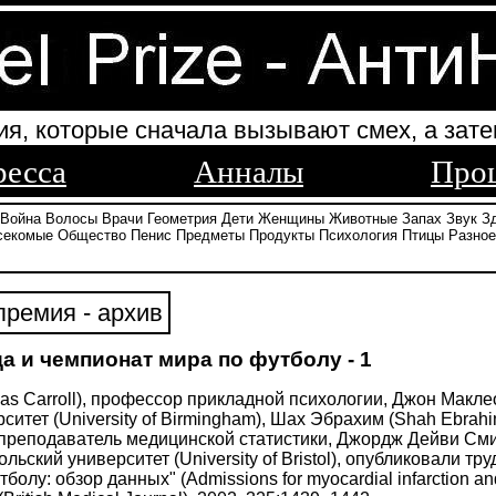
ия, которые сначала вызывают смех, а зате
ресса
Анналы
Про
Война
Волосы
Врачи
Геометрия
Дети
Женщины
Животные
Запах
Звук
З
секомые
Общество
Пенис
Предметы
Продукты
Психология
Птицы
Разное
ремия - архив
 и чемпионат мира по футболу - 1
as Carroll), профессор прикладной психологии, Джон Макле
итет (University of Birmingham), Шах Эбрахим (Shah Ebrah
ий преподаватель медицинской статистики, Джордж Дейви См
льский университет (University of Bristol), опубликовали т
олу: обзор данных" (Admissions for myocardial infarction and