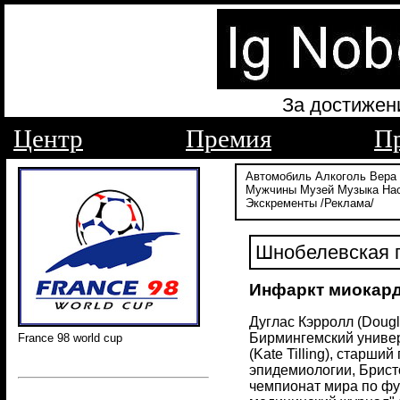
За достижен
Центр
Премия
П
Автомобиль
Алкоголь
Вера
Мужчины
Музей
Музыка
На
Экскременты
/Реклама/
Шнобелевская п
Инфаркт миокарда
Дуглас Кэрролл (Dougl
Бирмингемский универс
France 98 world cup
(Kate Tilling), старш
эпидемиологии, Бристо
чемпионат мира по футб