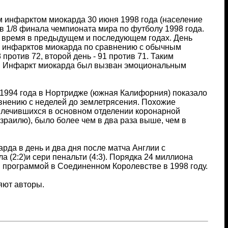
м инфарктом миокарда 30 июня 1998 года (население
 в 1/8 финала чемпионата мира по футболу 1998 года.
е время в предыдущем и последующем годах. День
ма инфарктов миокарда по сравнению с обычным
 против 72, второй день - 91 против 71. Таким
%. Инфаркт миокарда был вызван эмоциональным
 1994 года в Нортридже (южная Калифорния) показало
внению с неделей до землетрясения. Похожие
 лечившихся в основном отделении коронарной
Израилю), было более чем в два раза выше, чем в
рда в день и два дня после матча Англии с
(2:2)и сери пенальти (4:3). Порядка 24 миллиона
й программой в Соединенном Королевстве в 1998 году.
яют авторы.