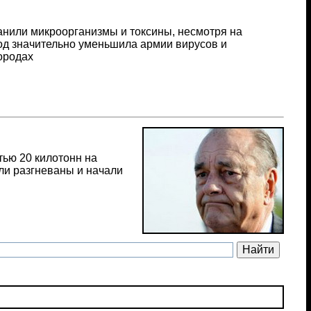
анили микроорганизмы и токсины, несмотря на
од значительно уменьшила армии вирусов и
бородах
ью 20 килотонн на
ли разгневаны и начали