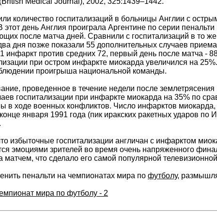
ritish Medical Journal), 2002, 325:1439–1442.
ли количество госпитализаций в больницы Англии с остры
 В этот день Англия проиграла Аргентине по серии пенальти
ющих после матча дней. Сравнили с госпитализаций в то ж
 два дня позже показали 55 дополнительных случаев прие
91 инфаркт против средних 72, первый день после матча - 88
ализации при остром инфаркте миокарда увеличился на 25
аблюдении проигрыша национальной команды.
ание, проведенное в течение недели после землетрясения
чаев госпитализации при инфаркте миокарда на 35% по сра
ы в ходе военных конфликтов. Число инфарктов миокарда,
конце января 1991 года (пик иракских ракетных ударов по 
.
что избыточные госпитализации англичан с инфарктом миока
ся эмоциями зрителей во время очень напряженного финала 
а матчем, что сделало его самой популярной телевизионно
енить пенальти на чемпионатах мира по
футболу
, размышл
емпионат мира по футболу - 2