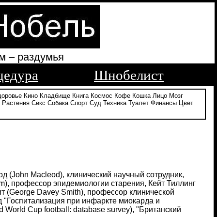
м – раздумья
цедура
Шнобелист
доровье
Кино
Кладбище
Книга
Космос
Кофе
Кошка
Лицо
Мозг
Растения
Секс
Собака
Спорт
Суд
Техника
Туалет
Финансы
Цвет
од (John Macleod), клинический научный сотрудник,
im), профессор эпидемиологии старения, Кейт Тиллинг
ит (George Davey Smith), профессор клинической
руд "Госпитализация при инфаркте миокарда и
 World Cup football: database survey), "Британский