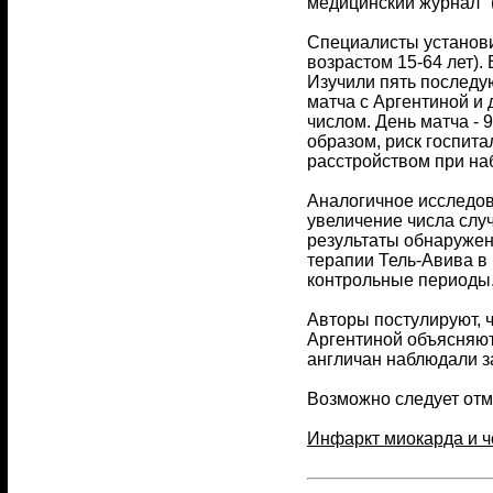
медицинский журнал" (B
Специалисты установи
возрастом 15-64 лет).
Изучили пять последу
матча с Аргентиной и
числом. День матча - 
образом, риск госпит
расстройством при н
Аналогичное исследов
увеличение числа слу
результаты обнаружен
терапии Тель-Авива в 
контрольные периоды
Авторы постулируют, 
Аргентиной объясняют
англичан наблюдали з
Возможно следует отм
Инфаркт миокарда и ч