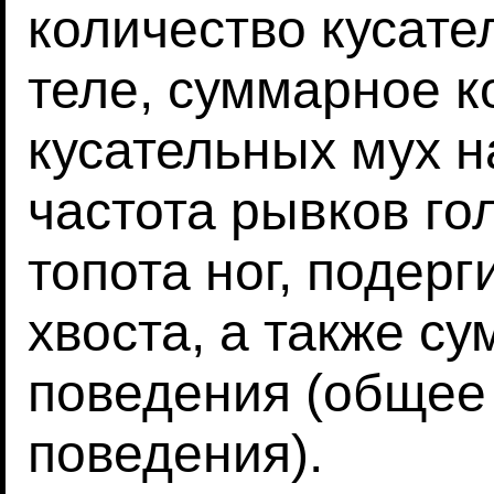
количество кусате
теле, суммарное к
кусательных мух на
частота рывков го
топота ног, подер
хвоста, а также су
поведения (общее
поведения).