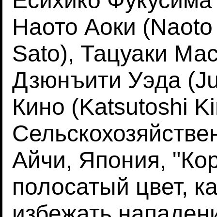
Ёсихико Фукусима 
Наото Аоки (Naoto 
Sato), Тацуаки Мас
Дзюнъити Уэда (Ju
Кино (Katsutoshi Ki
Сельскохозяйстве
Айчи, Япония, "Ко
полосатый цвет, ка
избежать нападени