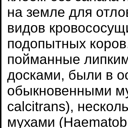
на земле для отл
видов кровососущи
подопытных коров
пойманные липки
досками, были в 
обыкновенными му
calcitrans), неско
мухами (Haematobia