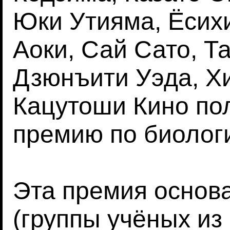
Юки Утияма, Ёсих
Аоки, Сай Сато, Т
Дзюнъити Уэда, Х
Кацутоши Кино по
премию по биологи
Эта премия основ
(группы учёных из