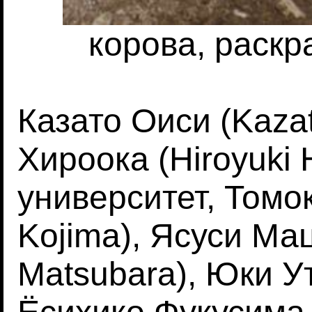
корова, раск
Казато Оиси (Kazat
Хироока (Hiroyuki 
университет, Томо
Kojima), Ясуси Ма
Matsubara), Юки У