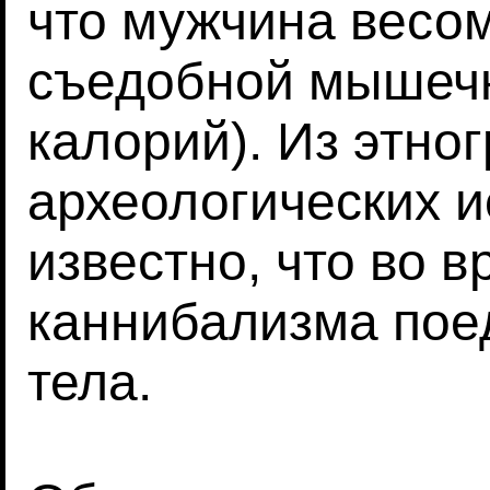
что мужчина весом 
съедобной мышечн
калорий). Из этно
археологических 
известно, что во 
каннибализма поед
тела.