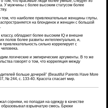
о том, что красивые люди более умные, следует из
а. У мужчины с более высоким статусом более
тву.
 о том, что наиболее привлекательные женщины глупы.
 распространяется на блондинок и женщин с большой
.
 классу, обладают более высоким IQ и внешне
их полов более развиты интеллектуально, и,
ая привлекательность сильно коррелирует с
 человека.
дим логические и эмпирические аргументы. В то же
ельства говорят о том, что корреляция между
дителей больше дочерей" (Beautiful Parents Have More
07, № 244, с. 133-40. Красота спасает мир.
ал сорняки, но попадая на одежду в качестве
и образовывал взрывчатую смесь. Брюки