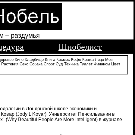
м – раздумья
цедура
Шнобелист
доровье
Кино
Кладбище
Книга
Космос
Кофе
Кошка
Лицо
Мозг
Растения
Секс
Собака
Спорт
Суд
Техника
Туалет
Финансы
Цвет
тодологии в Лондонской школе экономики и
и Ковар (Jody L Kovar), Университет Пенсильвании в
Why Beautiful People Are More Intelligent) в журнале