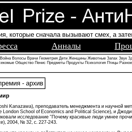
ия, которые сначала вызывают смех, а зате
ресса
Анналы
Про
Война
Волосы
Врачи
Геометрия
Дети
Женщины
Животные
Запах
Звук
З
секомые
Общество
Пенис
Предметы
Продукты
Психология
Птицы
Разное
ремия - архив
 мир
oshi Kanazawa), преподаватель менеджмента и научной ме
 London School of Economics and Political Science), и Джод
овали исследование "Почему красивые люди умнее прочих" (
ce), 2004, № 32, с. 227-243.