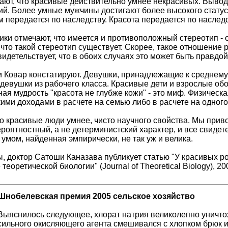
ют, что красивые действительно умнее некрасивых. Вывод 
й. Более умные мужчины достигают более высокого статус
 передается по наследству. Красота передается по наследс
тики отмечают, что имеется и противоположный стереотип -
 что такой стереотип существует. Скорее, такое отношение
видетельствует, что в обоих случаях это может быть правдой
 и Ковар констатируют. Девушки, принадлежащие к среднему
девушки из рабочего класса. Красивые дети и взрослые обо
ая мудрость "красота не глубже кожи" - это миф. Физическ
ими доходами в расчете на семью либо в расчете на одного
о красивые люди умнее, чисто научного свойства. Мы приво
роятностный, а не детерминистский характер, и все свидет
умом, найденная эмпирически, не так уж и велика.
, доктор Сатоши Каназава публикует статью "У красивых ро
теоретической биологии" (Journal of Theoretical Biology), 20
Шнобелевская премия 2005 сельское хозяйство
Выяснилось следующее, хлорат натрия великолепно уничтож
сильного окисляющего агента смешивался с хлопком брюк 