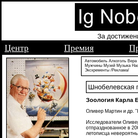
За достижен
Центр
Премия
П
Автомобиль
Алкоголь
Вера
Мужчины
Музей
Музыка
На
Экскременты
/Реклама/
Шнобелевская п
Зоология Карла 
Оливер Мартин и др. "
Исследователи Оливер
отпразднованное в 200
летописца невероятны