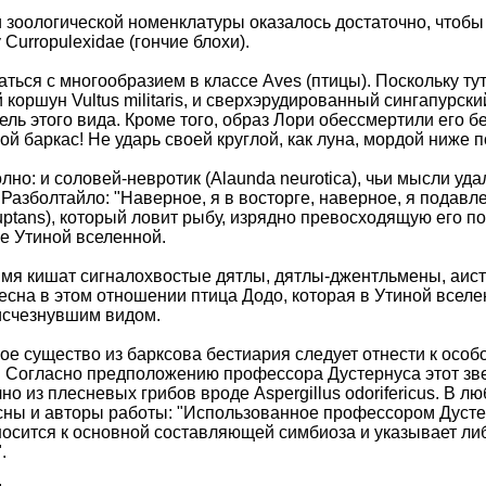
зоологической номенклатуры оказалось достаточно, чтобы
Curropulexidae (гончие блохи).
ься с многообразием в классе Aves (птицы). Поскольку ту
 коршун Vultus militaris, и сверхэрудированный сингапурск
ель этого вида. Кроме того, образ Лори обессмертили его
ой баркас! Не ударь своей круглой, как луна, мордой ниже 
лно: и соловей-невротик (Alaunda neurotica), чьи мысли у
азболтайло: "Наверное, я в восторге, наверное, я подавле
uptans), который ловит рыбу, изрядно превосходящую его по
ре Утиной вселенной.
мя кишат сигналохвостые дятлы, дятлы-джентльмены, аисты-
сна в этом отношении птица Додо, которая в Утиной вселен
я исчезнувшим видом.
ое существо из барксова бестиария следует отнести к особ
 Согласно предположению профессора Дустернуса этот зверь
чно из плесневых грибов вроде Aspergillus odorifericus. В 
асны и авторы работы: "Использованное профессором Дуст
осится к основной составляющей симбиоза и указывает либ
.