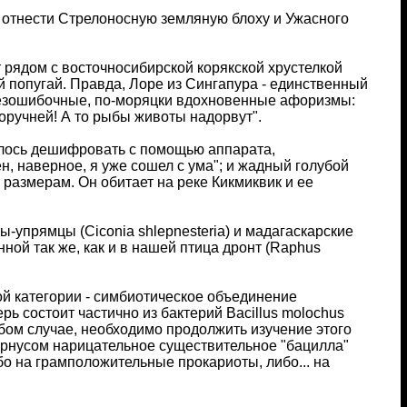
 отнести Стрелоносную земляную блоху и Ужасного
т рядом с восточносибирской корякской хрустелкой
ий попугай. Правда, Лоре из Сингапура - единственный
 безошибочные, по-моряцки вдохновенные афоризмы:
поручней! А то рыбы животы надорвут".
далось дешифровать с помощью аппарата,
н, наверное, я уже сошел с ума"; и жадный голубой
 размерам. Он обитает на реке Кикмиквик и ее
упрямцы (Ciconia shlepnesteria) и мадагаскарские
ной так же, как и в нашей птица дронт (Raphus
ой категории - симбиотическое объединение
 состоит частично из бактерий Bacillus molochus
любом случае, необходимо продолжить изучение этого
ернусом нарицательное существительное "бацилла"
о на грамположительные прокариоты, либо... на