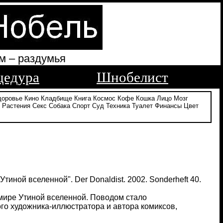
м – раздумья
цедура
Шнобелист
доровье
Кино
Кладбище
Книга
Космос
Кофе
Кошка
Лицо
Мозг
Растения
Секс
Собака
Спорт
Суд
Техника
Туалет
Финансы
Цвет
иной вселенной". Der Donaldist. 2002. Sonderheft 40.
мире Утиной вселенной. Поводом стало
ого художника-иллюстратора и автора комиксов,