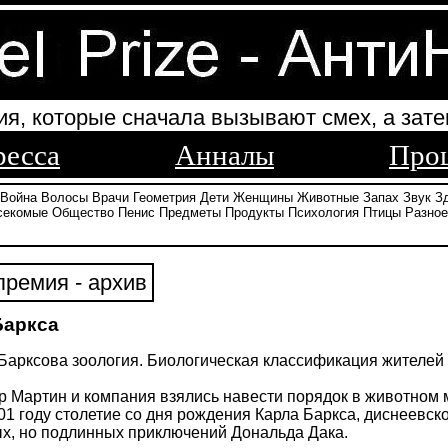
ия, которые сначала вызывают смех, а зате
ресса
Анналы
Про
Война
Волосы
Врачи
Геометрия
Дети
Женщины
Животные
Запах
Звук
З
секомые
Общество
Пенис
Предметы
Продукты
Психология
Птицы
Разное
ремия - архив
Баркса
Барксова зоология. Биологическая классификация жителей Ут
 Мартин и компания взялись навести порядок в животном 
1 году столетие со дня рождения Карла Баркса, диснеевск
х, но подлинных приключений Дональда Дака.