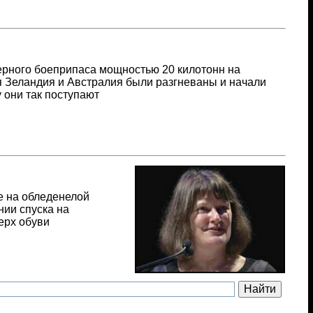
ерного боеприпаса мощностью 20 килотонн на
я Зеландия и Австралия были разгневаны и начали
 они так поступают
е на обледенелой
ии спуска на
ерх обуви