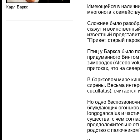
Имеющейся в наличии 
Карл Баркс
многонога к семейству 
Сложнее было разобрат
скачут и воинственный
известный представит
"Привет, старый паров
Птиц у Баркса было по
придуманного Винтом Р
зимородок (Alcedo vol
притоках, что на севе
В барксовом мире киш
сирены. Весьма интере
cucullatus), считаетс
Но одно беспозвоночн
блуждающих огоньков.
longogancalus и части
существа; с чем согл
предположительно отн
родство с палочником"