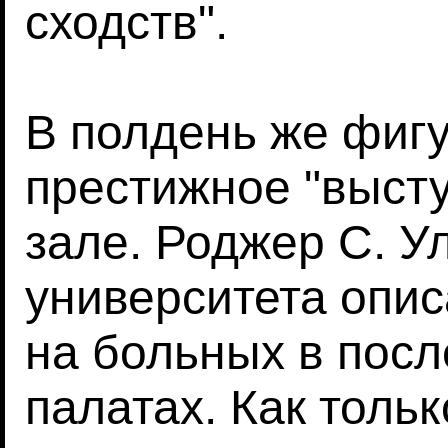
сходств".
В полдень же фиг
престижное "высту
зале. Роджер С. У
университета опис
на больных в пос
палатах. Как толь