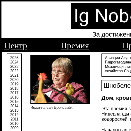
За достижен
Центр
Премия
П
2025
Авиация
Акус
2024
Гидрогазодин
2023
Междисципли
2022
хозяйство
Соц
2021
2020
2019
Шнобелев
2018
2017
Дом, кров
2016
2015
2014
Иоханна ван Бронсвийк
Эта премия з
2013
Нидерланды с
2012
водорослей, 
2011
2010
2009
Началось все