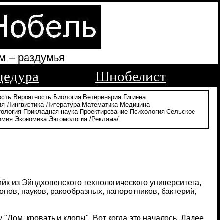
м – раздумья
цедура
Шнобелист
ость
Вероятность
Биология
Ветеринария
Гигиена
ия
Лингвистика
Литература
Математика
Медицина
тология
Прикладная наука
Проектирование
Психология
Сельское
имия
Экономика
Энтомология
/Реклама/
йк из Эйндховенского технологического университета,
ов, пауков, ракообразных, папоротников, бактерий,
"Дом, кровать и клопы". Вот когда это началось. Далее