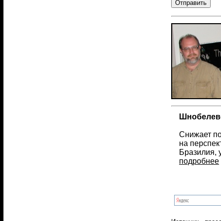
Шнобелевс
Cнижает по
на перспек
Бразилия, 
подробнее