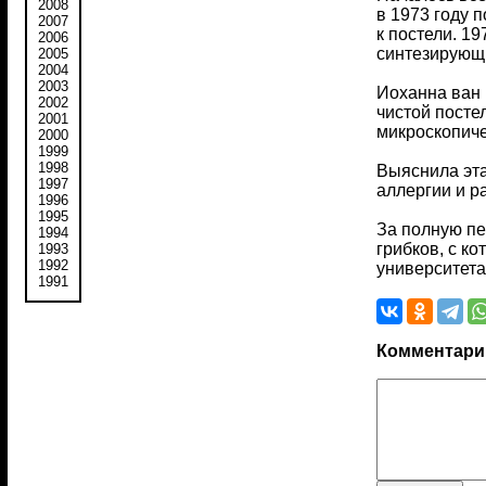
2008
в 1973 году 
2007
к постели. 1
2006
синтезирующи
2005
2004
2003
Иоханна ван 
2002
чистой посте
2001
микроскопиче
2000
1999
1998
Выяснила эта
1997
аллергии и р
1996
1995
За полную пе
1994
грибков, с к
1993
1992
университета
1991
Комментари