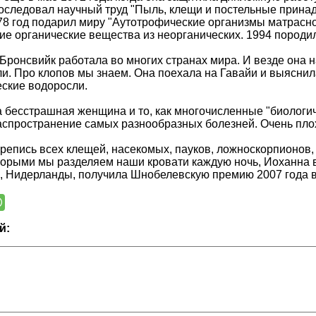
последовал научный труд "Пыль, клещи и постельные прин
978 год подарил миру "Аутотрофические организмы матрасн
е органические вещества из неорганических. 1994 породил
Бронсвийк работала во многих странах мира. И везде она н
ли. Про клопов мы знаем. Она поехала на Гавайи и выяснил
ские водоросли.
 бесстрашная женщина и то, как многочисленные "биологи
аспространение самых разнообразных болезней. Очень плох
репись всех клещей, насекомых, пауков, ложноскорпионов,
оторыми мы разделяем наши кровати каждую ночь, Иоханна 
, Нидерланды, получила Шнобелевскую премию 2007 года в
й: