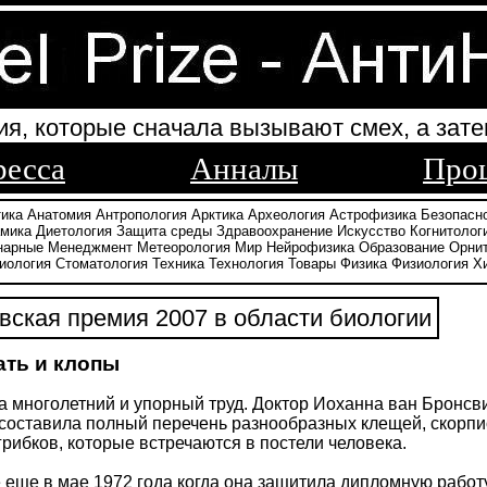
ия, которые сначала вызывают смех, а зате
ресса
Анналы
Про
тика
Анатомия
Антропология
Арктика
Археология
Астрофизика
Безопасн
амика
Диетология
Защита среды
Здравоохранение
Искусство
Когнитолог
нарные
Менеджмент
Метеорология
Мир
Нейрофизика
Образование
Орни
иология
Стоматология
Техника
Технология
Товары
Физика
Физиология
Х
ская премия 2007 в области биологии
ать и клопы
а многолетний и упорный труд. Доктор Иоханна ван Бронсви
оставила полный перечень разнообразных клещей, скорпион
грибков, которые встречаются в постели человека.
 еще в мае 1972 года когда она защитила дипломную работу 