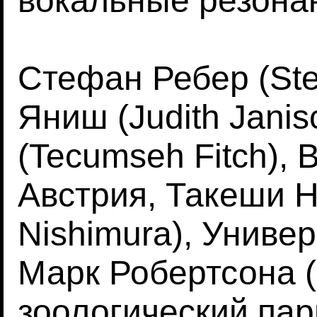
вокальные резона
Стефан Ребер (Ste
Яниш (Judith Janis
(Tecumseh Fitch), 
Австрия, Такеши Н
Nishimura), Универ
Марк Робертсона (
зоологический пар