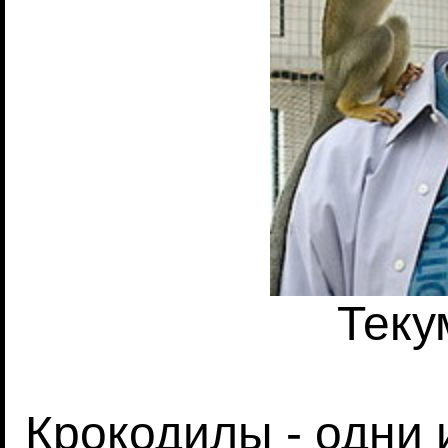
Теку
Крокодилы - одни 