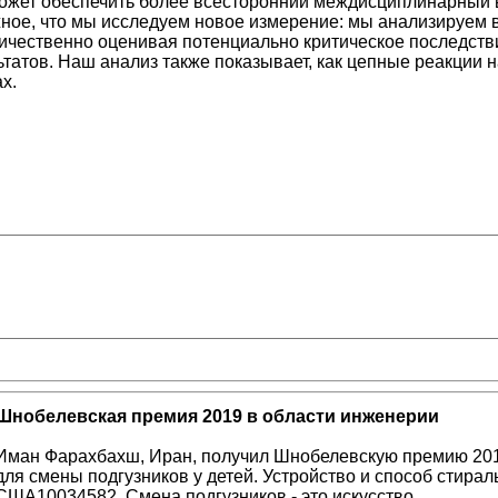
ожет обеспечить более всесторонний междисциплинарный 
ное, что мы исследуем новое измерение: мы анализируем
ичественно оценивая потенциально критическое последст
татов. Наш анализ также показывает, как цепные реакции н
х.
Шнобелевская премия 2019 в области инженерии
Иман Фарахбахш, Иран, получил Шнобелевскую премию 201
для смены подгузников у детей. Устройство и способ стира
США10034582. Смена подгузников - это искусство