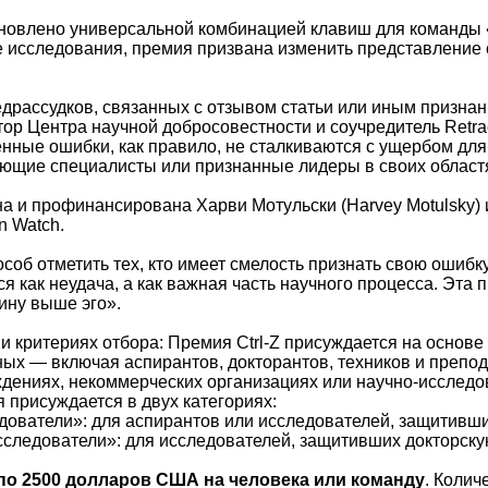
овлено универсальной комбинацией клавиш для команды «о
исследования, премия призвана изменить представление 
драссудков, связанных с отзывом статьи или иным признани
ор Центра научной добросовестности и соучредитель Retrac
ные ошибки, как правило, не сталкиваются с ущербом для с
ающие специалисты или признанные лидеры в своих област
 и профинансирована Харви Мотульски (Harvey Motulsky) и
n Watch.
особ отметить тех, кто имеет смелость признать свою ошиб
я как неудача, а как важная часть научного процесса. Эта
тину выше эго».
и критериях отбора: Премия Ctrl-Z присуждается на основ
ных — включая аспирантов, докторантов, техников и препо
дениях, некоммерческих организациях или научно-исследов
присуждается в двух категориях:
ователи»: для аспирантов или исследователей, защитивших
следователи»: для исследователей, защитивших докторскую
по 2500 долларов США на человека или команду
. Колич