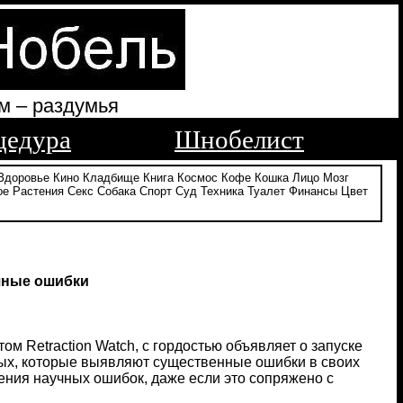
м – раздумья
цедура
Шнобелист
Здоровье
Кино
Кладбище
Книга
Космос
Кофе
Кошка
Лицо
Мозг
ое
Растения
Секс
Собака
Спорт
Суд
Техника
Туалет
Финансы
Цвет
чные ошибки
м Retraction Watch, с гордостью объявляет о запуске
ных, которые выявляют существенные ошибки в своих
ния научных ошибок, даже если это сопряжено с