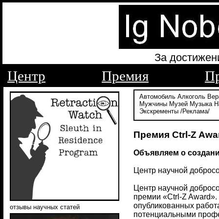
За достижен
Центр
Премия
П
Автомобиль
Алкоголь
Вер
Мужчины
Музей
Музыка
Н
Экскременты
/Реклама/
Премия Ctrl-Z Awa
Объявляем о создани
Центр научной добросов
Центр научной добросов
премии «Ctrl-Z Award»
опубликованных работа
отзывы научных статей
потенциальными профе