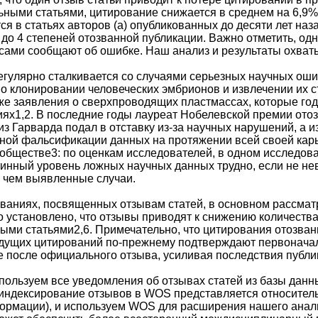
ными статьями, цитирование снижается в среднем на 6,9%
я в статьях авторов (а) опубликованных до десяти лет наза
 до 4 степеней отозванной публикации. Важно отметить, од
ы сами сообщают об ошибке. Наш анализ и результаты охват
гулярно сталкивается со случаями серьезных научных оши
о клонировании человеческих эмбрионов и извлечении их с
же заявления о сверхпроводящих пластмассах, которые го
ях1,2. В последние годы лауреат Нобелевской премии отоз
з Гарварда подал в отставку из-за научных нарушений, а и
ной фальсификации данных на протяжении всей своей кар
обществе3: по оценкам исследователей, в одном исследо
тинный уровень ложных научных данных трудно, если не не
 чем выявленные случаи.
ваниях, посвященных отзывам статей, в основном рассма
 установлено, что отзывы приводят к снижению количества
ыми статьями2,6. Примечательно, что цитирования отозван
удущих цитирований по-прежнему подтверждают первоначал
е после официального отзыва, усиливая последствия публи
пользуем все уведомления об отзывах статей из базы данн
а индексирование отзывов в WOS представляется относител
рмации), и используем WOS для расширения нашего анали