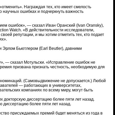
тменить». Награждая тех, кто имеет смелость
о научных ошибках и подчеркнуть важность
ем ошибок», — сказал Иван Оранский (Ivan Oransky),
tion Watch. «В действительности исследователи,
воей репутации, и мы хотим отметить тех, кто подает
ях».
 Эрлом Бьютлером (Earl Beutler), давними
ку», — сказал Мотульски. «Исправление ошибок не
 премия призвана признать честность, необходимую для
е номинаций. (Самовыдвижение не допускается.) Любой
давателей — работающих в университетах,
ательских компаниях по всему миру, могут быть
 докторскую диссертацию более пяти лет назад.
 диссертацию более пяти лет назад.
ество присуждаемых премий будет меняться из года в