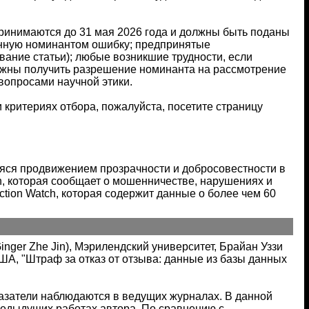
ринимаются до 31 мая 2026 года и должны быть поданы
енную номинантом ошибку; предпринятые
ание статьи); любые возникшие трудности, если
лжны получить разрешение номинанта на рассмотрение
вопросами научной этики.
критериях отбора, пожалуйста, посетите страницу
яся продвижением прозрачности и добросовестности в
ch, которая сообщает о мошенничестве, нарушениях и
tion Watch, которая содержит данные о более чем 60
nger Zhe Jin), Мэрилендский университет, Брайан Уззи
США, "Штраф за отказ от отзыва: данные из базы данных
азатели наблюдаются в ведущих журналах. В данной
предыдущих работах автора. По сравнению с