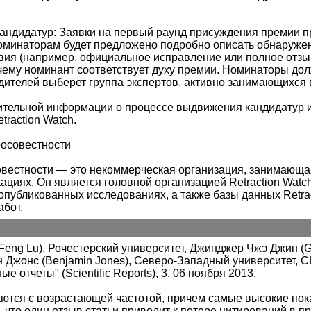
андидатур: Заявки на первый раунд присуждения премии п
Номинаторам будет предложено подробно описать обнаруж
ия (например, официальное исправление или полное отзыв
чему номинант соответствует духу премии. Номинаторы до
дителей выберет группа экспертов, активно занимающихся 
тельной информации о процессе выдвижения кандидатур и 
traction Watch.
росовестности
овестности — это некоммерческая организация, занимающа
кациях. Он является головной организацией Retraction Wat
опубликованных исследованиях, а также базы данных Retrac
абот.
eng Lu), Рочестерский университет, Джинджер Чжэ Джин (Gi
ин Джонс (Benjamin Jones), Северо-Западный университет, 
ые отчеты" (Scientific Reports), 3, 06 ноября 2013.
ются с возрастающей частотой, причем самые высокие пок
 что один отзыв статьи приводит к потере цитирований в 