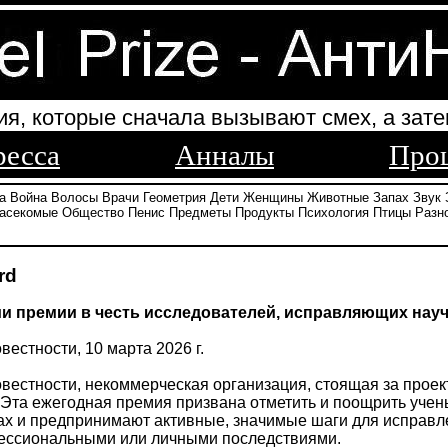
ия, которые сначала вызывают смех, а зате
ресса
Анналы
Про
а
Война
Волосы
Врачи
Геометрия
Дети
Женщины
Животные
Запах
Звук
асекомые
Общество
Пенис
Предметы
Продукты
Психология
Птицы
Разн
rd
и премии в честь исследователей, исправляющих нау
естности, 10 марта 2026 г.
естности, некоммерческая организация, стоящая за проекто
. Эта ежегодная премия призвана отметить и поощрить уче
х и предпринимают активные, значимые шаги для исправле
ссиональными или личными последствиями.