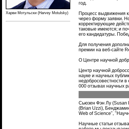
год.
Харви Мотульски (Harvey Motulsky)
Процесс выдвижения к
через форму заявки. 
корректирующие действ
таковые имеются; и по
его кандидатуры. Побе
Для получения дополни
премии на веб-сайте Re
О Центре научной доб
Центр научной доброс
науке и научных публи
недобросовестности в 
000 отзывах научных р
Сьюзен Фэн Лу (Susan F
(Brian Uzzi), Бенджам
Web of Science", "Научн
Научные статьи отзыва
работе мы показываем,