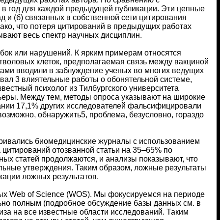
 в год для каждой предыдущей публикации. Эти цепные
д и (б) связанных в собственной сети цитирования
нако, что потеря цитирований в предыдущих работах
ывают весь спектр научных дисциплин.
бок или нарушений. К ярким примерам относятся
тволовых клеток, предполагаемая связь между вакциной
дами вводили в заблуждение ученых во многих ведущих
вал 3 влиятельные работы о обонятельной системе,
звестный психолог из Тилбургского университета
ьеры. Между тем, методы опроса указывают на широкие
вании 17,1% других исследователей фальсифицировали
возможно, обнаружить5, проблема, безусловно, гораздо
тривались биомедицинские журналы с использованием
 цитирований отозванной статьи на 35–65% по
ных статей продолжаются, и анализы показывают, что
ьные утверждения. Таким образом, ложные результаты
кации ложных результатов.
ых Web of Science (WOS). Мы фокусируемся на периоде
ьно полным (подробное обсуждение базы данных см. в
за на все известные области исследований. Таким