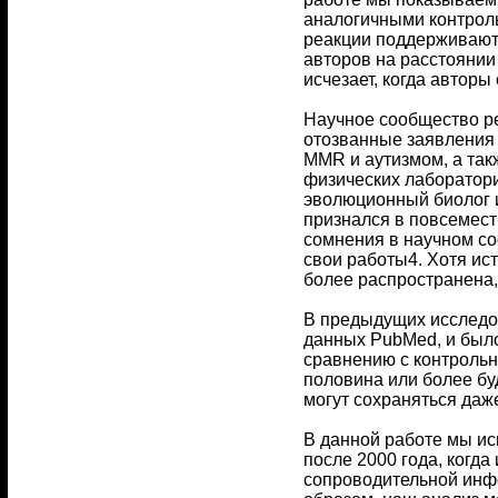
аналогичными контроль
реакции поддерживаютс
авторов на расстоянии
исчезает, когда автор
Научное сообщество ре
отозванные заявления 
MMR и аутизмом, а так
физических лаборатори
эволюционный биолог и
признался в повсемест
сомнения в научном со
свои работы4. Хотя ис
более распространена,
В предыдущих исследо
данных PubMed, и было
сравнению с контрольн
половина или более б
могут сохраняться даж
В данной работе мы ис
после 2000 года, когд
сопроводительной инфо