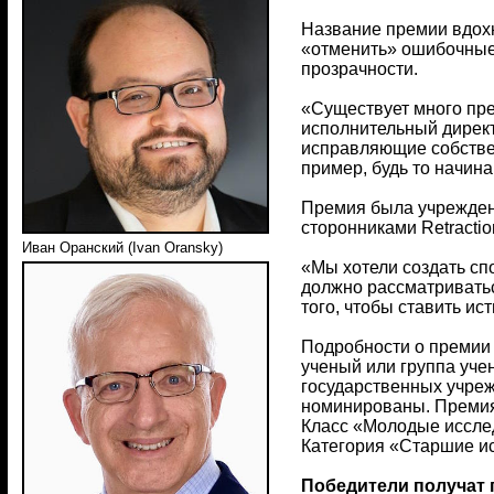
Название премии вдохн
«отменить» ошибочные 
прозрачности.
«Существует много пре
исполнительный директ
исправляющие собствен
пример, будь то начин
Премия была учреждена
сторонниками Retractio
Иван Оранский (Ivan Oransky)
«Мы хотели создать сп
должно рассматриватьс
того, чтобы ставить ис
Подробности о премии 
ученый или группа уче
государственных учреж
номинированы. Премия 
Класс «Молодые исслед
Категория «Старшие ис
Победители получат 