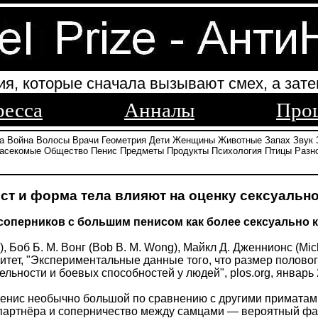
ия, которые сначала вызывают смех, а зате
ресса
Анналы
Про
а
Война
Волосы
Врачи
Геометрия
Дети
Женщины
Животные
Запах
Звук
асекомые
Общество
Пенис
Предметы
Продукты
Психология
Птицы
Разн
ост и форма тела влияют на оценку сексуальн
оперников с большим пенисом как более сексуально 
, Боб Б. М. Вонг (Bob B. M. Wong), Майкл Д. Дженнионс (Mi
тет, "Экспериментальные данные того, что размер половог
льности и боевых способностей у людей", plos.org, январь 
пенис необычно большой по сравнению с другими примата
партнёра и соперничество между самцами — вероятный факт