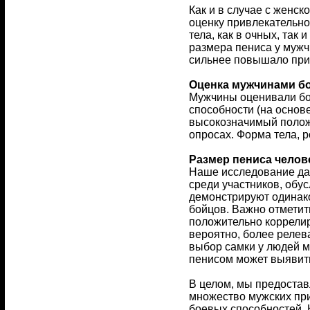
Как и в случае с женс
оценку привлекательн
тела, как в очных, так
размера пениса у мужч
сильнее повышало прив
Оценка мужчинами б
Мужчины оценивали бол
способности (на основе
высокозначимый положи
опросах. Форма тела, 
Размер пениса челов
Наше исследование дае
среди участников, обу
демонстрируют одинако
бойцов. Важно отметит
положительно коррелир
вероятно, более релев
выбор самки у людей м
пенисом может выявить
В целом, мы предостав
множество мужских при
боевых способностей. 