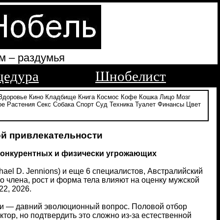
м – раздумья
цедура
Шнобелист
Здоровье
Кино
Кладбище
Книга
Космос
Кофе
Кошка
Лицо
Мозг
ое
Растения
Секс
Собака
Спорт
Суд
Техника
Туалет
Финансы
Цвет
ой привлекательности
конкурентных и физически угрожающих
chael D. Jennions) и еще 6 специалистов, Австралийский
о члена, рост и форма тела влияют на оценку мужской
22, 2026.
ми — давний эволюционный вопрос. Половой отбор
ор, но подтвердить это сложно из-за естественной