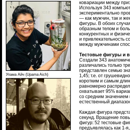
ковариации между при
Используя 343 компьют
экспериментально пров
— как мужчин, так и ж
фигуры. В обоих случа
образным телом и боль
конкурентных и физиче
и привлекательность с
между мужчинами спосо
Тестовые фигуры и 
Cоздали 343 анатомич
различались только тр
представлен семью зна
Упама Айч (Upama Aich)
1,45; т.е. от грушеви
коротким и самым длин
равномерно распределе
охватывает 95% вариац
со средним значением 
естественный диапазо
Каждая фигура предста
секунд. Вращение повы
фигур: 52 тестовые фи
предъявлялась как 1-я,