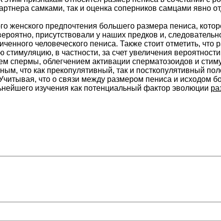
партнера самками, так и оценка соперников самцами явно 
о женского предпочтения большего размера пениса, котор
 вероятно, присутствовали у наших предков и, следователь
ченного человеческого пениса. Также стоит отметить, что 
 стимуляцию, в частности, за счет увеличения вероятности 
м спермы, облегчением активации сперматозоидов и стим
ным, что как прекопулятивный, так и посткопулятивный по
 Учитывая, что о связи между размером пениса и исходом б
льнейшего изучения как потенциальный фактор эволюции
ра