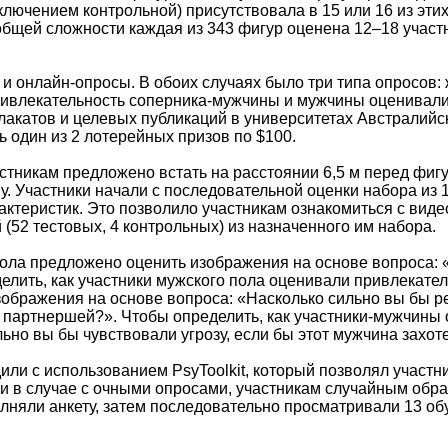
ключением контрольной) присутствовала в 15 или 16 из этих
общей сложности каждая из 343 фигур оценена 12–18 участн
к и онлайн-опросы. В обоих случаях было три типа опросо
ивлекательность соперника-мужчины и мужчины оценивали
акатов и целевых публикаций в университетах Австралийс
 один из 2 лотерейных призов по $100.
стникам предложено встать на расстоянии 6,5 м перед фиг
ну. Участники начали с последовательной оценки набора и
актеристик. Это позволило участникам ознакомиться с вид
(52 тестовых, 4 контрольных) из назначенного им набора.
ола предложено оценить изображения на основе вопроса: «
елить, как участники мужского пола оценивали привлекате
ображения на основе вопроса: «Насколько сильно вы бы ре
 партнершей?». Чтобы определить, как участники-мужчины 
ьно вы бы чувствовали угрозу, если бы этот мужчина захот
ли с использованием PsyToolkit, который позволял участн
к и в случае с очными опросами, участникам случайным обр
лняли анкету, затем последовательно просматривали 13 об