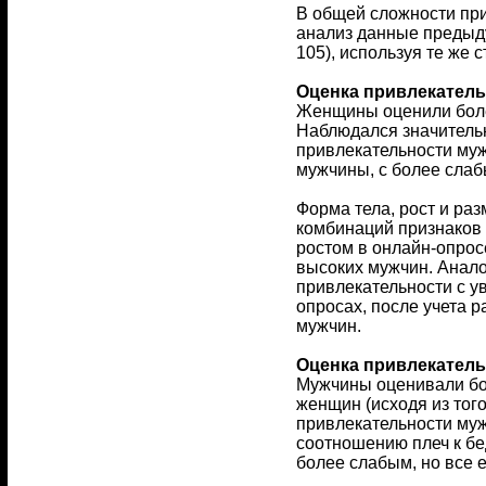
В общей сложности при
анализ данные предыду
105), используя те же 
Оценка привлекател
Женщины оценили более
Наблюдался значительн
привлекательности муж
мужчины, с более слаб
Форма тела, рост и ра
комбинаций признаков 
ростом в онлайн-опрос
высоких мужчин. Аналог
привлекательности с у
опросах, после учета 
мужчин.
Оценка привлекател
Мужчины оценивали бол
женщин (исходя из того
привлекательности му
соотношению плеч к бе
более слабым, но все 