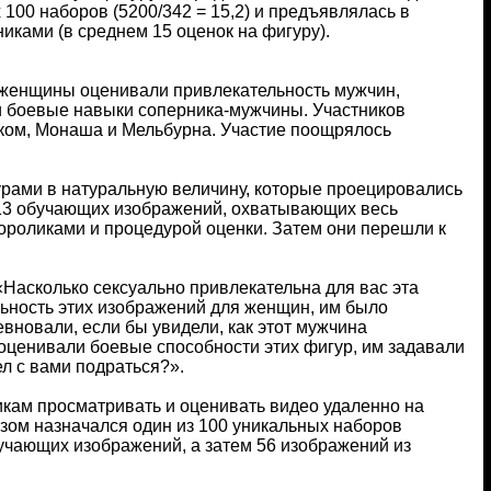
 100 наборов (5200/342 = 15,2) и предъявлялась в
иками (в среднем 15 оценок на фигуру).
в: женщины оценивали привлекательность мужчин,
 боевые навыки соперника-мужчины. Участников
ком, Монаша и Мельбурна. Участие поощрялось
урами в натуральную величину, которые проецировались
з 13 обучающих изображений, охватывающих весь
еороликами и процедурой оценки. Затем они перешли к
Насколько сексуально привлекательна для вас эта
льность этих изображений для женщин, им было
вновали, если бы увидели, как этот мужчина
оценивали боевые способности этих фигур, им задавали
ел с вами подраться?».
икам просматривать и оценивать видео удаленно на
азом назначался один из 100 уникальных наборов
учающих изображений, а затем 56 изображений из