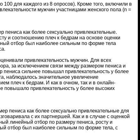
100 для каждого из 8 опросов). Кроме того, включили в
влекательности мужчин участницами женского пола (n =
р пениса как более сексуально привлекательные.
ту и соотношению плеч к бедрам на основе оценки
ейный отбор был наиболее сильным по форме тела
са.
оценивали привлекательность мужчин. Для всех
ора, за исключением связи между размером пениса и
ер пениса сильнее повышал привлекательность у более
ста, наблюдалось значительное увеличение
м плеч к бедрам. И как в очном, так и в онлайн-
ее повышало привлекательность у более высоких
мер пениса как более сексуально привлекательные для
зговаривала с их партнершей. Как и в случае с оценкой
й линейный отбор по размеру пениса, росту и
йный отбор был наиболее сильным по форме тела, с