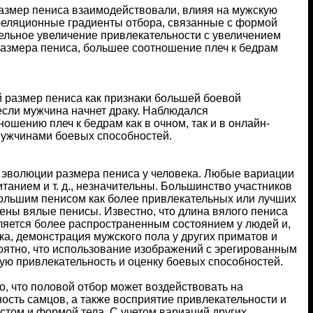
 размер пениса взаимодействовали, влияя на мужскую
реляционные градиенты отбора, связанные с формой
ительное увеличение привлекательности с увеличением
размера пениса, большее соотношение плеч к бедрам
 размер пениса как признаки большей боевой
, если мужчина начнет драку. Наблюдался
шению плеч к бедрам как в очном, так и в онлайн-
 мужчинами боевых способностей.
 эволюции размера пениса у человека. Любые вариации
анием и т. д., незначительны. Большинство участников
большим пенисом как более привлекательных или лучших
ены вялые пенисы. Известно, что длина вялого пениса
ляется более распространенным состоянием у людей и,
а, демонстрация мужского пола у других приматов и
оятно, что использование изображений с эрегированным
ую привлекательность и оценку боевых способностей.
, что половой отбор может воздействовать на
ость самцов, а также восприятие привлекательности и
остом и формой тела. С учетом вариаций других