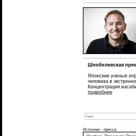
Шнобелевская прем
Японские ученые опр
человека в экстренн
Концентрация васаби
подробнее
Источник - пресса