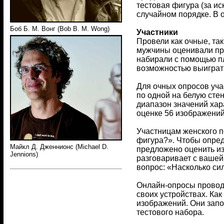
тестовая фигура (за ис
случайном порядке. В 
Боб Б. М. Вонг (Bob B. M. Wong)
Участники
Провели как очные, та
мужчины оценивали пр
набирали с помощью пл
возможностью выиграть
Для очных опросов уча
по одной на белую сте
диапазон значений хар
оценке 56 изображений 
Участницам женского п
фигура?». Чтобы опред
Майкл Д. Дженнионс (Michael D.
предложено оценить из
Jennions)
разговаривает с вашей
вопрос: «Насколько сил
Онлайн-опросы проводи
своих устройствах. Ка
изображений. Они запо
тестового набора.