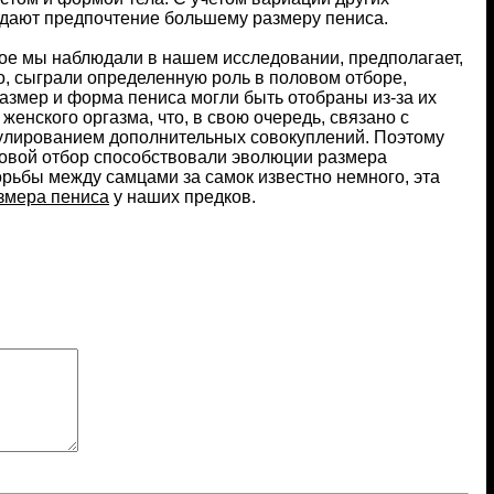
отдают предпочтение большему размеру пениса.
ое мы наблюдали в нашем исследовании, предполагает,
но, сыграли определенную роль в половом отборе,
размер и форма пениса могли быть отобраны из-за их
женского оргазма, что, в свою очередь, связано с
улированием дополнительных совокуплений. Поэтому
ловой отбор способствовали эволюции размера
орьбы между самцами за самок известно немного, эта
змера пениса
у наших предков.