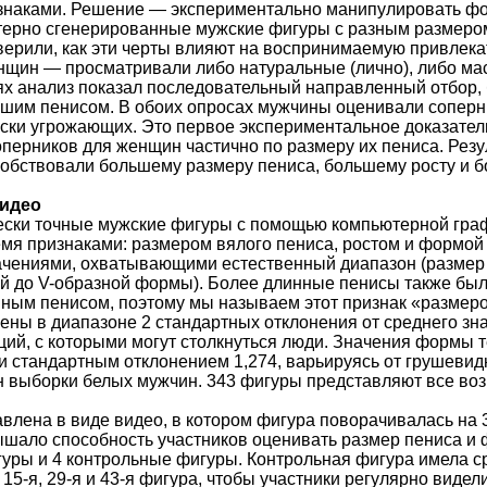
знаками. Решение — экспериментально манипулировать фо
ерно сгенерированные мужские фигуры с разным размером
ерили, как эти черты влияют на воспринимаемую привлекат
енщин — просматривали либо натуральные (лично), либо м
ях анализ показал последовательный направленный отбор, 
шим пенисом. В обоих опросах мужчины оценивали соперн
ски угрожающих. Это первое экспериментальное доказател
оперников для женщин частично по размеру их пениса. Резу
бствовали большему размеру пениса, большему росту и бо
видео
ески точные мужские фигуры с помощью компьютерной гра
емя признаками: размером вялого пениса, ростом и формой 
чениями, охватывающими естественный диапазон (размер пен
дной до V-образной формы). Более длинные пенисы также б
ным пенисом, поэтому мы называем этот признак «размеро
ны в диапазоне 2 стандартных отклонения от среднего зна
ий, с которыми могут столкнуться люди. Значения формы т
и стандартным отклонением 1,274, варьируясь от грушевид
н выборки белых мужчин. 343 фигуры представляют все во
влена в виде видео, в котором фигура поворачивалась на 30
шало способность участников оценивать размер пениса и 
гуры и 4 контрольные фигуры. Контрольная фигура имела с
 15-я, 29-я и 43-я фигура, чтобы участники регулярно вид