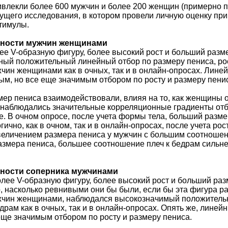
влекли более 600 мужчин и более 200 женщин (примерно по 
щего исследования, в котором провели личную оценку при
стимулы.
ьности мужчин женщинами
 V-образную фигуру, более высокий рост и больший разме
ый положительный линейный отбор по размеру пениса, рос
чин женщинами как в очных, так и в онлайн-опросах. Лин
ым, но все еще значимым отбором по росту и размеру пени
змер пениса взаимодействовали, влияя на то, как женщины 
наблюдались значительные корреляционные градиенты отб
е. В очном опросе, после учета формы тела, больший разм
ично, как в очном, так и в онлайн-опросах, после учета ро
величением размера пениса у мужчин с большим соотношение
размера пениса, большее соотношение плеч к бедрам сильн
ьности соперника мужчинами
ее V-образную фигуру, более высокий рост и больший раз
, насколько ревнивыми они бы были, если бы эта фигура ра
жчин женщинами, наблюдался высокозначимый положительны
драм как в очных, так и в онлайн-опросах. Опять же, лине
еще значимым отбором по росту и размеру пениса.