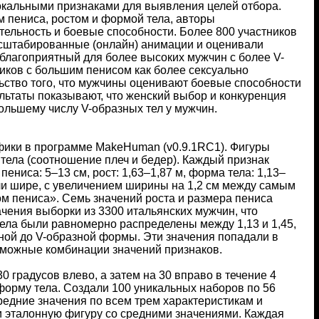
кальными признаками для выявления целей отбора.
 пениса, ростом и формой тела, авторы
ельность и боевые способности. Более 800 участников
асштабированные (онлайн) анимации и оценивали
благоприятный для более высоких мужчин с более V-
иков с большим пенисом как более сексуально
ьство того, что мужчины оценивают боевые способности
льтаты показывают, что женский выбор и конкуренция
льшему числу V-образных тел у мужчин.
фики в программе MakeHuman (v0.9.1RC1). Фигуры
тела (соотношение плеч и бедер). Каждый признак
иса: 5–13 см, рост: 1,63–1,87 м, форма тела: 1,13–
ыли шире, с увеличением ширины на 1,2 см между самым
м пениса». Семь значений роста и размера пениса
чения выборки из 3300 итальянских мужчин, что
ела были равномерно распределены между 1,13 и 1,45,
ной до V-образной формы. Эти значения попадали в
зможные комбинации значений признаков.
 градусов влево, а затем на 30 вправо в течение 4
форму тела. Создали 100 уникальных наборов по 56
редние значения по всем трем характеристикам и
ели эталонную фигуру со средними значениями. Каждая