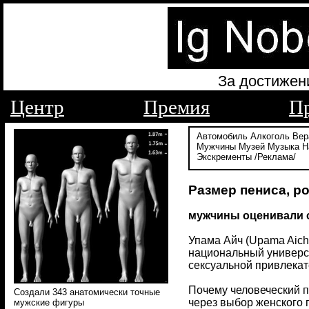
За достижен
Центр
Премия
П
Автомобиль
Алкоголь
Вер
Мужчины
Музей
Музыка
Н
Экскременты
/Реклама/
Размер пениса, р
мужчины оценивали с
Упама Айч (Upama Aich)
национальный универси
сексуальной привлекате
Почему человеческий 
Cоздали 343 анатомически точные
через выбор женского 
мужские фигуры