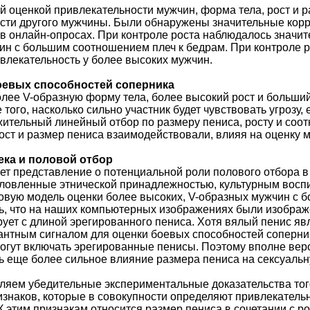
кой оценкой привлекательности мужчин, форма тела, рост и
ости другого мужчины. Были обнаружены значительные кор
 и в онлайн-опросах. При контроле роста наблюдалось знач
ин с большим соотношением плеч к бедрам. При контроле 
лекательность у более высоких мужчин.
оевых способностей соперника
ее V-образную форму тела, более высокий рост и больший
 того, насколько сильно участник будет чувствовать угрозу
тельный линейный отбор по размеру пениса, росту и соотно
рост и размер пениса взаимодействовали, влияя на оценку
ека и половой отбор
т представление о потенциальной роли полового отбора в
словленные этнической принадлежностью, культурным воспит
вую модель оценки более высоких, V-образных мужчин с 
ь, что на наших компьютерных изображениях были изображ
ует с длиной эрегированного пениса. Хотя вялый пенис яв
антным сигналом для оценки боевых способностей соперник
огут включать эрегированные пенисы. Поэтому вполне вер
 еще более сильное влияние размера пениса на сексуальн
ляем убедительные экспериментальные доказательства того
знаков, которые в совокупности определяют привлекательн
К этим признакам относится размер пениса в сочетании с р