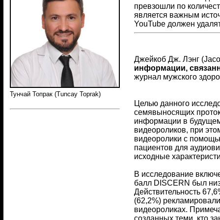
превзошли по количест
является важным источ
YouTube должен удалят
Джейкоб Дж. Лэнг (Jaco
информации, связанн
журнал мужского здоров
Тунчай Топрак (Tuncay Toprak)
Целью данного исследо
семявыносящих протоко
информации в будущем
видеороликов, при эт
видеоролики с помощь
пациентов для аудиови
исходные характеристи
В исследование включе
балл DISCERN был низ
Действительность 67,6%
(62,2%) рекламировали
видеороликах. Примеча
созданных теми, кто з