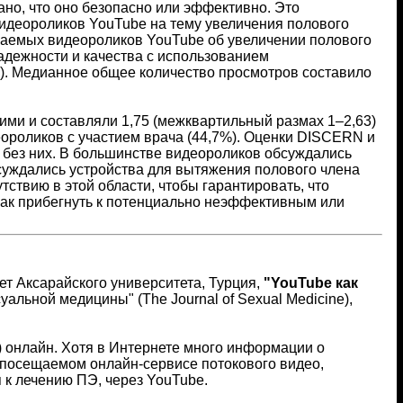
ано, что оно безопасно или эффективно. Это
видеороликов YouTube на тему увеличения полового
ваемых видеороликов YouTube об увеличении полового
дежности и качества с использованием
. Медианное общее количество просмотров составило
ми и составляли 1,75 (межквартильный размах 1–2,63)
еороликов с участием врача (44,7%). Оценки DISCERN и
 без них. В большинстве видеороликов обсуждались
бсуждались устройства для вытяжения полового члена
ствию в этой области, чтобы гарантировать, что
как прибегнуть к потенциально неэффективным или
тет Аксарайского университета, Турция,
"YouTube как
суальной медицины" (The Journal of Sexual Medicine),
 онлайн. Хотя в Интернете много информации о
 посещаемом онлайн-сервисе потокового видео,
 к лечению ПЭ, через YouTube.