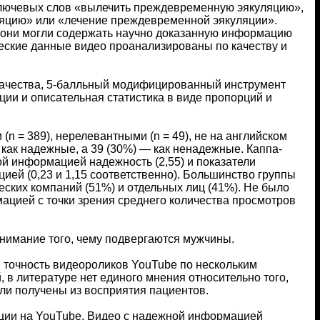
ключевых слов «вылечить преждевременную эякуляцию»,
яцию» или «лечение преждевременной эякуляции».
 они могли содержать научно доказанную информацию
еские данные видео проанализированы по качеству и
 качества, 5-балльный модифицированный инструмент
ии и описательная статистика в виде пропорций и
n = 389), нерелевантными (n = 49), не на английском
ы как надежные, а 39 (30%) — как ненадежные. Каппа-
ой информацией надежность (2,55) и показатели
цией (0,23 и 1,15 соответственно). Большинство группы
ких компаний (51%) и отдельных лиц (41%). Не было
цией с точки зрения среднего количества просмотров
онимание того, чему подвергаются мужчины.
 точность видеороликов YouTube по нескольким
 в литературе нет единого мнения относительно того,
ыли получены из восприятия пациентов.
ции на YouTube. Видео с надежной информацией