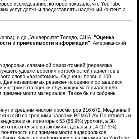
рвое исследование, которое показало, что YouTube
ких услуг должны предоставлять надежный контент, а
wenna), и др., Университет Толедо, США,
"Оценка
тности и применимости информации"
, Американский
 здоровье, связанной с вазэктомией (перевязка
лучшего удовлетворения потребностей пациентов в
вого слова «вазэктомия». Оценены первые 100
. Два независимых рецензента оценили оставшиеся
и инструмента оценки обучающих материалов для
 и применимости материалов. Также были собраны
инут и средним числом просмотров 216 672. Медианный
можных 80 со средними баллами PEMAT-AV Понятность и
видеоролике, из которых 53 (86,9%) урологи, а 38
я относительно вазэктомии сделаны в 14 (17,9%)
, понятности или применимости видеороликов,
 не было. Качество информации о вазэктомии на YouTube