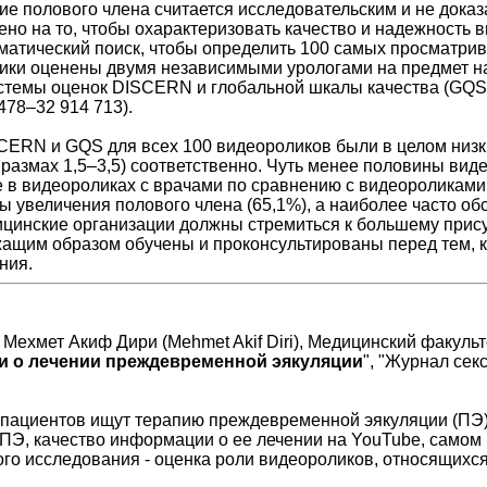
ие полового члена считается исследовательским и не доказ
но на то, чтобы охарактеризовать качество и надежность 
матический поиск, чтобы определить 100 самых просматри
ики оценены двумя независимыми урологами на предмет на
темы оценок DISCERN и глобальной шкалы качества (GQS)
478–32 914 713).
RN и GQS для всех 100 видеороликов были в целом низки
 размах 1,5–3,5) соответственно. Чуть менее половины вид
в видеороликах с врачами по сравнению с видеороликами
ы увеличения полового члена (65,1%), а наиболее часто о
дицинские организации должны стремиться к большему присут
ащим образом обучены и проконсультированы перед тем, 
ния.
, Мехмет Акиф Дири (Mehmet Akif Diri), Медицинский факуль
и о лечении преждевременной эякуляции
", "Журнал сек
 пациентов ищут терапию преждевременной эякуляции (ПЭ)
ПЭ, качество информации о ее лечении на YouTube, самом
ого исследования - оценка роли видеороликов, относящихся