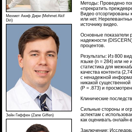
Методы: Проведено по
«прекратить преждевр
Видео отсортированы 
Мехмет Акиф Дири (Mehmet Akif
или нет. Нерелевантны
Diri)
источнику видео.
Основные показатели р
надежности (DISCERN),
процентов.
Результаты: Из 800 вид
языке (n = 284) или не
статистика для межнаб
качества контента (2,7
с ненадежной информац
никакой существенной 
(P = .873) и просмотрен
Клинические последств
Сильные стороны и огр
аспектам с использова
Зейн Гиффен (Zane Giffen)
как оценивать онлайн-
Заключение: Исследов