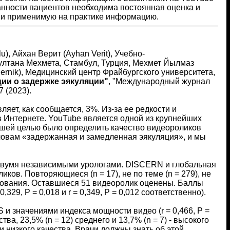
нности пациентов необходима постоянная оценка и
 и применимую на практике информацию.
), Айхан Верит (Ayhan Verit), Учебно-
ултана Мехмета, Стамбул, Турция, Мехмет Йылмаз
iernik), Медицинский центр Фрайбургского университета,
ии о задержке эякуляции"
, "Международный журнал
7 (2023).
яет, как сообщается, 3%. Из-за ее редкости и
Интернете. YouTube является одной из крупнейших
шей целью было определить качество видеороликов
ловам «задержанная и замедленная эякуляция», и мы
 двумя независимыми урологами. DISCERN и глобальная
ков. Повторяющиеся (n = 17), не по теме (n = 279), не
ледования. Оставшиеся 51 видеоролик оценены. Баллы
9, P = 0,018 и r = 0,349, P = 0,012 соответственно).
 значениями индекса мощности видео (r = 0,466, P =
ства, 23,5% (n = 12) среднего и 13,7% (n = 7) - высокого
 низкого качества. Врачи должны знать об этой