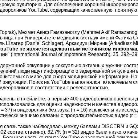
широкую аудиторию. Для обеспечения хорошей информирова
идеороликов YouTube, содержащих качественную, понятную
Toprak), Мехмет Акиф Рамазаноглу (Mehmet Akif Ramazanoglu
ьница при Университете медицинских наук имени Фатиха С
ль Шлагер (Daniel Schlager), Аркадиуш Мирник (Arkadiusz M
YouTube не является адекватным источником информац
" (International Journal of Impotence Research), 35, 392–39
держанной эякуляции у сексуально активных мужчин составл
елений люди ищут информацию о задержанной эякуляции в 
очитаемых в мире для сбора медицинской информации. На
 эякуляции. Поиск на YouTube выполнялся по ключевым с
идеороликов в соответствии с релевантностью.
хранены в плейлисте, а первые 400 видеороликов оценены
спользовались для оценки надежности и качества видеороли
n = 37) и видеоролики без звука (n = 16) исключены из исс
чески значимо связаны с продолжительностью видео (r = 0,32
я связь также наблюдалась между баллами DISCERN и GQS и
0,002 соответственно). 62,7% (n = 32) видео были низкого каче
. Большая часть контента YouTube о задержанной эякуляции