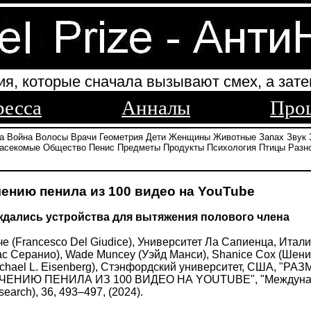
ия, которые сначала вызывают смех, а зате
ресса
Анналы
Про
а
Война
Волосы
Врачи
Геометрия
Дети
Женщины
Животные
Запах
Звук
асекомые
Общество
Пенис
Предметы
Продукты
Психология
Птицы
Разн
чению пенила из 100 видео на YouTube
ждались устройства для вытяжения полового члена
 (Francesco Del Giudice), Университет Ла Сапиенца, Италия
ас Серанио), Wade Muncey (Уэйд Манси), Shanice Cox (Шенис 
Michael L. Eisenberg), Стэнфордский университет, США
НИЮ ПЕНИЛА ИЗ 100 ВИДЕО НА YOUTUBE", "Международны
search), 36, 493–497, (2024).