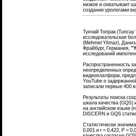
низкое и охватывает 
создание урологами в
Тунчай Топрак (Tuncay 
исследовательская бол
(Mehmet Yilmaz), Даниэ
Фрайбург, Германия,
"
исследований импотенции
Распространенность за
неопределенных опред
видеоплатформ, предп
YouTube о задержанной
записали первые 400 в
Результаты поиска со
шкала качества (GQS) и
на английском языке (
DISCERN и GQS статисти
Статистически значима
0,001 и r = 0,422, P = 
качества согласно GQS