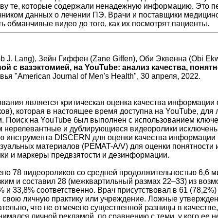
ву те, которые содержали ненадежную информацию. Это пе
ником данных о лечении ПЭ. Врачи и поставщики медицинс
ь обманчивые видео до того, как их посмотрят пациенты.
b J. Lang), Зейн Гиффен (Zane Giffen), Оби Эквенна (Obi Ek
ой с вазэктомией, на YouTube: анализ качества, поня
ья "American Journal of Men's Health", 30 апреля, 2022.
вания является критическая оценка качества информации о
в), которая в настоящее время доступна на YouTube, для 
. Поиск на YouTube был выполнен с использованием ключе
ом нерелевантные и дублирующиеся видеоролики исключены
ю инструмента DISCERN для оценки качества информации 
зуальных материалов (PEMAT-A/V) для оценки понятности
ки и маркеры предвзятости и дезинформации.
но 78 видеороликов со средней продолжительностью 6,6 м
ким и составил 28 (межквартильный размах 22–33) из воз
 и 33,8% соответственно. Врач присутствовал в 61 (78,2%) 
 свою личную практику или учреждение. Ложные утверждени
тельно, что не отмечено существенной разницы в качестве
анимался личной рекламой, по сравнению с теми, у кого ее