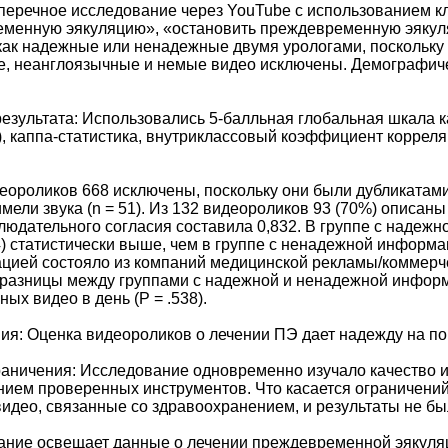
перечное исследование через YouTube с использованием 
еменную эякуляцию», «остановить преждевременную эякул
как надежные или ненадежные двумя урологами, поскольку
е, неанглоязычные и немые видео исключены. Демографич
езультата: Использовались 5-балльная глобальная шкала
 каппа-статистика, внутриклассовый коэффициент корреляц
еороликов 668 исключены, поскольку они были дубликатами (
 имели звука (n = 51). Из 132 видеороликов 93 (70%) описан
людательного согласия составила 0,832. В группе с надежн
4) статистически выше, чем в группе с ненадежной информа
ией состояло из компаний медицинской рекламы/коммерчес
разницы между группами с надежной и ненадежной информа
ных видео в день (P = .538).
ия: Оценка видеороликов о лечении ПЭ дает надежду на п
аничения: Исследование одновременно изучало качество и
нием проверенных инструментов. Что касается ограничений,
видео, связанные со здравоохранением, и результаты не б
ание освещает данные о лечении преждевременной эякуля