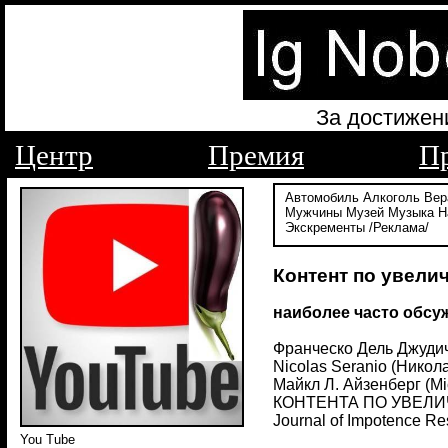
За достижен
Центр
Премия
П
Автомобиль
Алкоголь
Вер
Мужчины
Музей
Музыка
Н
Экскременты
/Реклама/
Контент по увели
наиболее часто обсу
Франческо Дель Джудиче
Nicolas Seranio (Никол
Майкл Л. Айзенберг (
КОНТЕНТА ПО УВЕЛИЧЕ
Journal of Impotence Re
You Tube