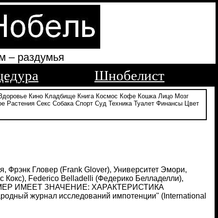
м – раздумья
цедура
Шнобелист
Здоровье
Кино
Кладбище
Книга
Космос
Кофе
Кошка
Лицо
Мозг
ое
Растения
Секс
Собака
Спорт
Суд
Техника
Туалет
Финансы
Цвет
, Фрэнк Гловер (Frank Glover), Университет Эмори,
Кокс), Federico Belladelli (Федерико Белладелли),
, "РАЗМЕР ИМЕЕТ ЗНАЧЕНИЕ: ХАРАКТЕРИСТИКА
й журнал исследований импотенции" (International