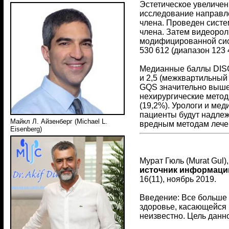
Эстетическое увеличен
исследование направле
члена. Проведен систе
члена. Затем видеорол
модифицированной сис
530 612 (диапазон 123 
Медианные баллы DISCE
и 2,5 (межквартильный
GQS значительно выше 
нехирургические метод
(19,2%). Урологи и ме
пациенты будут надлеж
Майкл Л. Айзенберг (Michael L.
вредным методам лече
Eisenberg)
Мурат Гюль (Murat Gul)
источник информаци
16(11), ноябрь 2019.
Введение: Все больше
здоровье, касающейся 
неизвестно. Цель данн