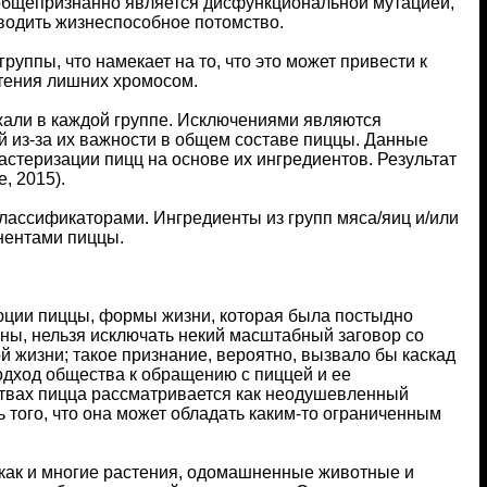
 общепризнанно является дисфункциональной мутацией,
зводить жизнеспособное потомство.
руппы, что намекает на то, что это может привести к
етения лишних хромосом.
жали в каждой группе. Исключениями являются
й из-за их важности в общем составе пиццы. Данные
стеризации пицц на основе их ингредиентов. Результат
, 2015).
ассификаторами. Ингредиенты из групп мяса/яиц и/или
нентами пиццы.
юции пиццы, формы жизни, которая была постыдно
ны, нельзя исключать некий масштабный заговор со
й жизни; такое признание, вероятно, вызвало бы каскад
дход общества к обращению с пиццей и ее
ствах пицца рассматривается как неодушевленный
ь того, что она может обладать каким-то ограниченным
как и многие растения, одомашненные животные и