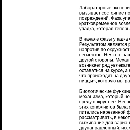
Лабораторные эксперим
вызывает состояние по
повреждений. Фаза упа
кратковременное воздей
упадка, которая теперь
В начале фазы упадка 
Результатом является 
напротив по окружност
сегментов. Неясно, нач
другой стороны. Механ
возникает ряд увлекат
оставаться на курсе, а
что происходит на дру
пиццы», которую мы р
Биологические функции
механизма, который не
среду вокруг нее. Нес
этих конфликтов была 
питались нарезанной ф
рассматривать, в неко
выживание для вариант
двунаправленный: иссл