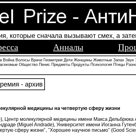
ия, которые сначала вызывают смех, а зате
ресса
Анналы
Про
а
Война
Волосы
Врачи
Геометрия
Дети
Женщины
Животные
Запах
Звук
асекомые
Общество
Пенис
Предметы
Продукты
Психология
Птицы
Разн
ремия - архив
лекулярной медицины на четвертую сферу жизни
), Центр молекулярной медицины имени Макса Дельбрюка 
Андраде (Miguel Andrade), Университет имени Иоганна Гу
ртую сферу жизни", "Хорошее научное письмо" (Good Scienc