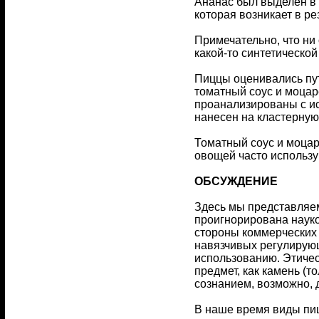
Ананас был выделен в 
которая возникает в р
Примечательно, что ни 
какой-то синтетическо
Пиццы оценивались пут
томатный соус и моцар
проанализированы с ис
нанесен на кластерную 
Томатный соус и моцар
овощей часто использу
ОБСУЖДЕНИЕ
Здесь мы представляе
проигнорирована науко
стороны коммерческих 
навязчивых регулирующ
использованию. Этичес
предмет, как камень (т
сознанием, возможно, 
В наше время виды пиц