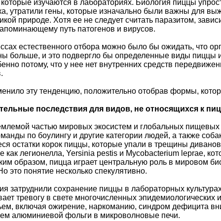
которые изучаются в лабораториях. Биология пиццы упрос
а, утратили гены, которые изначально были важны для выж
икой природе. Хотя ее не следует считать паразитом, завис
апоминающему путь патогенов и вирусов.
сах естественного отбора можно было бы ожидать, что ор
ны больше, и это подвергло бы определенные виды пиццы 
бенно потому, что у нее нет внутренних средств передвижен
.
енило эту тенденцию, положительно отобрав формы, котор
ельные последствия для видов, не относящихся к пи
млемой частью мировых экосистем и глобальных пищевых ц
манды по боулингу и другие категории людей, а также собак
иеся остатки корок пиццы, которые упали в трещины дивано
е как легионелла, Yersinia pestis и Mycobacterium leprae, к
ким образом, пицца играет центральную роль в мировом би
Но это понятие несколько спекулятивно.
ия затруднили сохранение пиццы в лабораторных культурах
вает тревогу в свете многочисленных эпидемиологических
ем, включая ожирение, наркоманию, синдром дефицита вни
ем алюминиевой фольги в микроволновые печи.