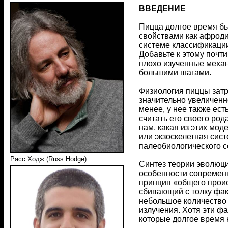
ВВЕДЕНИЕ
Пицца долгое время бы
свойствами как афроди
системе классификации
Добавьте к этому почт
плохо изученные механ
большими шагами.
Физиология пиццы затру
значительно увеличенн
менее, у нее также ес
считать его своего ро
нам, какая из этих мод
или экзоскелетная сис
палеобиологического 
Расс Ходж (Russ Hodge)
Синтез теории эволюц
особенности современн
принцип «общего прои
сбивающий с толку фак
небольшое количество 
излучения. Хотя эти ф
которые долгое время 