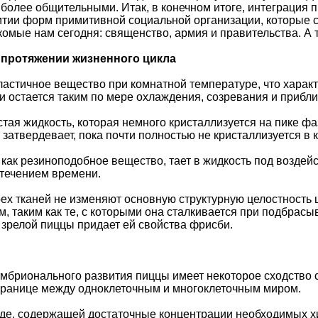
более общительными. Итак, в конечном итоге, интеграция п
итии форм примитивной социальной организации, которые с
омые нам сегодня: священство, армия и правительства. А 
а протяжении жизненного цикла
эластичное вещество при комнатной температуре, что харак
и остается таким по мере охлаждения, созревания и прибл
стая жидкость, которая немного кристаллизуется на пике ф
 затвердевает, пока почти полностью не кристаллизуется в 
как резиноподобное вещество, тает в жидкость под воздейс
 течением времени.
ех тканей не изменяют основную структурную целостность 
, таким как те, с которыми она сталкивается при подбрасы
ь зрелой пиццы придает ей свойства фрисби.
мбрионального развития пиццы имеет некоторое сходство с 
границе между одноклеточным и многоклеточным миром.
еде, содержащей достаточные концентрации необходимых хи