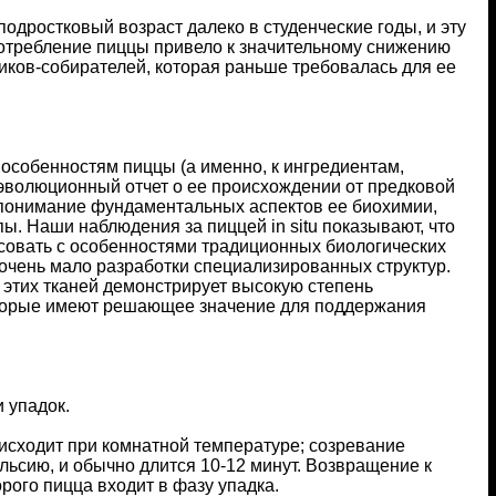
одростковый возраст далеко в студенческие годы, и эту
потребление пиццы привело к значительному снижению
иков-собирателей, которая раньше требовалась для ее
собенностям пиццы (а именно, к ингредиентам,
эволюционный отчет о ее происхождении от предковой
 понимание фундаментальных аспектов ее биохимии,
. Наши наблюдения за пиццей in situ показывают, что
асовать с особенностями традиционных биологических
очень мало разработки специализированных структур.
з этих тканей демонстрирует высокую степень
оторые имеют решающее значение для поддержания
 упадок.
исходит при комнатной температуре; созревание
льсию, и обычно длится 10-12 минут. Возвращение к
рого пицца входит в фазу упадка.