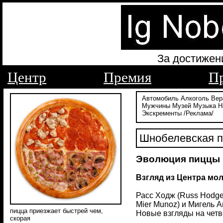
За достижен
Центр
Премия
П
Автомобиль
Алкоголь
Вер
Мужчины
Музей
Музыка
Н
Экскременты
/Реклама/
Шнобелевская п
Эволюция пиццы
Взгляд из Центра мо
Расс Ходж (Russ Hodge
Mier Munoz) и Мигель 
пицца приезжает быстрей чем,
Новые взгляды на четве
скорая