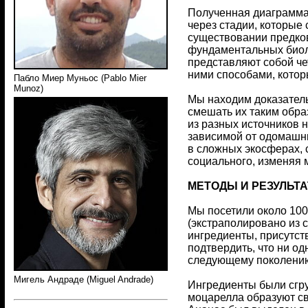
Полученная диаграмма 
через стадии, которые
существовании предков
фундаментальных биоло
представляют собой че
ними способами, кото
Пабло Миер Муньос (Pablo Mier
Munoz)
Мы находим доказатель
смешать их таким обра
из разных источников 
зависимой от одомашни
в сложных экосферах, 
социального, изменяя 
МЕТОДЫ И РЕЗУЛЬТ
Мы посетили около 100
(экстраполировано из с
ингредиенты, присутст
подтвердить, что ни од
следующему поколению
Мигель Андраде (Miguel Andrade)
Ингредиенты были сгру
моцарелла образуют св