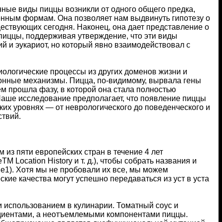
нные виды пиццы возникли от одного общего предка,
менным формам. Она позволяет нам выдвинуть гипотезу о
ествующих сегодня. Наконец, она дает представление о
пиццы, поддерживая утверждение, что эти виды
ий и эукариот, но который явно взаимодействовал с
иологические процессы из других доменов жизни и
ионные механизмы. Пицца, по-видимому, вырвала гены
м прошла фазу, в которой она стала полностью
Наше исследование предполагает, что появление пиццы
ких уровнях — от неврологического до поведенческого и
ствий.
 из пяти европейских стран в течение 4 лет
 Location History и т. д.), чтобы собрать названия и
e1). Хотя мы не пробовали их все, мы можем
еские качества могут успешно передаваться из уст в уста
и использованием в кулинарии. Томатный соус и
едиентами, а неотъемлемыми компонентами пиццы.