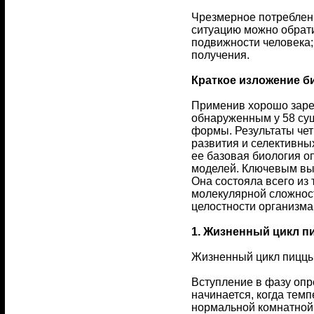
Чрезмерное потреблени
ситуацию можно обрати
подвижности человека;
получения.
Краткое изложение б
Применив хорошо зарек
обнаруженным у 58 су
формы. Результаты чет
развития и селективны
ее базовая биология о
моделей. Ключевым выв
Она состояла всего из 
молекулярной сложнос
целостности организма
1. Жизненный цикл 
Жизненный цикл пиццы 
Вступление в фазу опр
начинается, когда тем
нормальной комнатной 