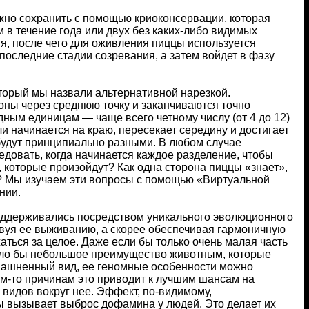
жно сохранить с помощью криоконсервации, которая
 в течение года или двух без каких-либо видимых
я, после чего для оживления пиццы используется
 последние стадии созревания, а затем войдет в фазу
торый мы назвали альтернативной нарезкой.
оны через среднюю точку и заканчиваются точно
дным единицам — чаще всего четному числу (от 4 до 12)
ли начинается на краю, пересекает середину и достигает
будут принципиально разными. В любом случае
едовать, когда начинается каждое разделение, чтобы
, которые произойдут? Как одна сторона пиццы «знает»,
и? Мы изучаем эти вопросы с помощью «Виртуальной
нии.
поддерживались посредством уникального эволюционного
твуя ее выживанию, а скорее обеспечивая гармоничную
аться за целое. Даже если бы только очень малая часть
дало бы небольшое преимущество животным, которые
омашненный вид, ее геномные особенности можно
им-то причинам это приводит к лучшим шансам на
видов вокруг нее. Эффект, по-видимому,
ы вызывает выброс дофамина у людей. Это делает их