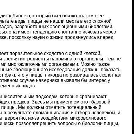
ит к Линнею, который был близко знаком с ее
ультате виды пиццы не нашли места в его сложной
кладов, разработанных эволюционными биологами.
рых она имеет тенденцию спонтанно исчезать через
зке, поскольку науки о жизни продвинулись вперед
еет поразительное сходство с одной клеткой,
чки зрения ингредиенты напоминают органеллы. Тем не
тыми многоклеточными организмами. Можно также
Данные эволюционного исследования должны показать
т факт, что у пиццы никогда не развивалась скелетная
противном случае наверняка вызвали бы интерес у
ременных видов.
вычислительным подходам, которые сравнивают
бщих предков. Здесь мы применяем этот базовый
о пиццы. Мы должны отметить потенциальный
 в результате одомашнивания и отбора человеком, и
, вероятно, из-за воздействия микроволнового
тически позволяет решить вопросы о биологии пиццы,