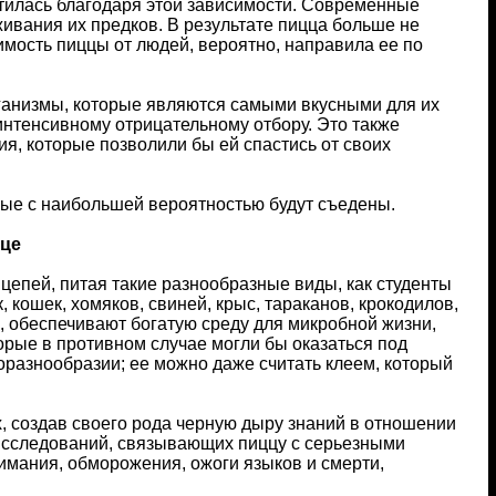
тилась благодаря этой зависимости. Современные
ивания их предков. В результате пицца больше не
имость пиццы от людей, вероятно, направила ее по
ганизмы, которые являются самыми вкусными для их
интенсивному отрицательному отбору. Это также
ия, которые позволили бы ей спастись от своих
ые с наибольшей вероятностью будут съедены.
цце
епей, питая такие разнообразные виды, как студенты
, кошек, хомяков, свиней, крыс, тараканов, крокодилов,
в, обеспечивают богатую среду для микробной жизни,
оторые в противном случае могли бы оказаться под
оразнообразии; ее можно даже считать клеем, который
, создав своего рода черную дыру знаний в отношении
 исследований, связывающих пиццу с серьезными
мания, обморожения, ожоги языков и смерти,