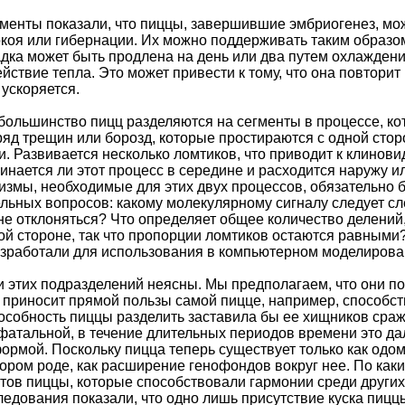
енты показали, что пиццы, завершившие эмбриогенез, мо
коя или гибернации. Их можно поддерживать таким образом
дка может быть продлена на день или два путем охлаждени
ствие тепла. Это может привести к тому, что она повторит
 ускоряется.
большинство пицц разделяются на сегменты в процессе, ко
ряд трещин или борозд, которые простираются с одной стор
и. Развивается несколько ломтиков, что приводит к клинови
инается ли этот процесс в середине и расходится наружу и
измы, необходимые для этих двух процессов, обязательно 
ельных вопросов: какому молекулярному сигналу следует сл
 не отклоняться? Что определяет общее количество делений
гой стороне, так что пропорции ломтиков остаются равным
азработали для использования в компьютерном моделирова
 этих подразделений неясны. Мы предполагаем, что они 
 приносит прямой пользы самой пицце, например, способс
пособность пиццы разделить заставила бы ее хищников сраж
фатальной, в течение длительных периодов времени это 
ормой. Поскольку пицца теперь существует только как од
тором роде, как расширение генофондов вокруг нее. По как
ов пиццы, которые способствовали гармонии среди других 
едования показали, что одно лишь присутствие куска пицц