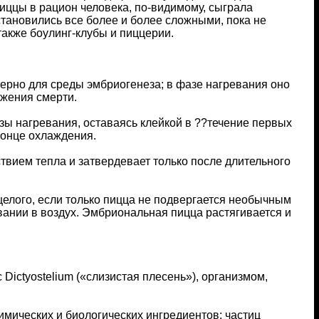
иццы в рацион человека, по-видимому, сыграла
тановились все более и более сложными, пока не
также боулинг-клубы и пиццерии.
терно для среды эмбриогенеза; в фазе нагревания оно
ижения смерти.
азы нагревания, оставаясь клейкой в ??течение первых
конце охлаждения.
твием тепла и затвердевает только после длительного
целого, если только пицца не подвергается необычным
вании в воздух. Эмбриональная пицца растягивается и
Dictyostelium («слизистая плесень»), организмом,
мических и биологических ингредиентов: частиц