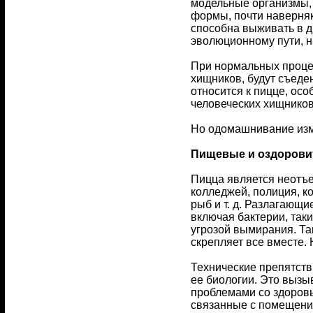
модельные организмы, 
формы, почти наверняк
способна выживать в д
эволюционному пути, н
При нормальных процес
хищников, будут съеде
относится к пицце, осо
человеческих хищников
Но одомашнивание изм
Пищевые и оздоровит
Пицца является неотъе
колледжей, полиция, ко
рыб и т. д. Разлагающ
включая бактерии, таки
угрозой вымирания. Та
скрепляет все вместе. 
Технические препятств
ее биологии. Это вызы
проблемами со здоровь
связанные с помещени