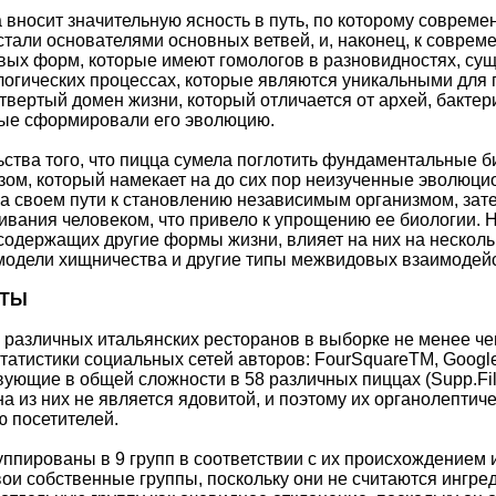
вносит значительную ясность в путь, по которому совреме
 стали основателями основных ветвей, и, наконец, к совре
ых форм, которые имеют гомологов в разновидностях, сущ
гических процессах, которые являются уникальными для 
твертый домен жизни, который отличается от архей, бактер
рые сформировали его эволюцию.
ства того, что пицца сумела поглотить фундаментальные б
зом, который намекает на до сих пор неизученные эволюц
на своем пути к становлению независимым организмом, зате
вания человеком, что привело к упрощению ее биологии. 
содержащих другие формы жизни, влияет на них на несколь
модели хищничества и другие типы межвидовых взаимодей
АТЫ
 различных итальянских ресторанов в выборке не менее чем
татистики социальных сетей авторов: FourSquareTM, GoogleTM
вующие в общей сложности в 58 различных пиццах (Supp.Fil
на из них не является ядовитой, и поэтому их органолептич
 посетителей.
ппированы в 9 групп в соответствии с их происхождением 
ои собственные группы, поскольку они не считаются ингр