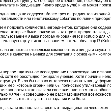
отдельную группу как очевидное отклонение, поскольку он
езультате гибридизации (нечто вроде мула) и не может прои
одна пицца не содержит более трех ингредиентов из одной г
й летальности или генетическому событию по линии приобр
ем подсчета количества ингредиентов, которые они содер
елла, которые были подсчитаны как три ингредиента кажды
пользованием языка программирования R и Rstudio для кла
тепловую карту с использованием пакета pheatmap R (Kolde
елла являются ключевыми компонентами пиццы и служат кл
ются в качестве начинки для сочетания с основными компо
м первое тщательное исследование происхождения и эвол
й, хотя ее бесстыдно пожирали ученые. Хотя причины неяс
структур. Было бы не в их интересах признать пиццу формо
их мер, которые ограничили бы полностью утилитарный по
кие вопросы также оказали свое влияние: во многих обще
олько мягче), и совершенно не рассматривается возможност
даже испытывать чувства страдания или боли.
цы стали полностью зависеть от выращивания человеком, 