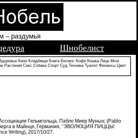
м – раздумья
цедура
Шнобелист
Здоровье
Кино
Кладбище
Книга
Космос
Кофе
Кошка
Лицо
Мозг
ое
Растения
Секс
Собака
Спорт
Суд
Техника
Туалет
Финансы
Цвет
Ассоциации Гельмгольца, Пабло Миер Муньос (Pablo
тенберга в Майнце, Германия, "ЭВОЛЮЦИЯ ПИЦЦЫ:
e Writing), 2017/10/27.