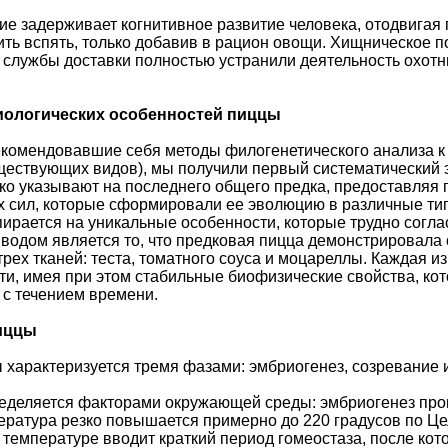
е задерживает когнитивное развитие человека, отодвигая п
ть вспять, только добавив в рацион овощи. Хищническое 
 службы доставки полностью устранили деятельность охотн
иологических особенностей пиццы
омендовавшие себя методы филогенетического анализа к о
ществующих видов), мы получили первый систематический 
ко указывают на последнего общего предка, предоставляя
х сил, которые сформировали ее эволюцию в различные типы
пирается на уникальные особенности, которые трудно согл
одом является то, что предковая пицца демонстрировала 
трех тканей: теста, томатного соуса и моцареллы. Каждая и
ти, имея при этом стабильные биофизические свойства, к
 с течением времени.
пиццы
характеризуется тремя фазами: эмбриогенез, созревание и
еделяется факторами окружающей среды: эмбриогенез про
пература резко повышается примерно до 220 градусов по Це
температуре вводит краткий период гомеостаза, после кото