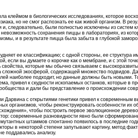
ла клеймом в биологических исследованиях, которое восход
зиака, но не смог распознать ее как живой организм. В рез
 и, следовательно, были полностью исключены из систем 
и невозможность сохранения пиццы в лабораториях, из кото
измы, и в результате пицца была забыта в глубокой заморо
дняет ее классификацию; с одной стороны, ее структура им
ой, если вы думаете о корочке как о мембране, и с этой то
ть свойства, которые мы обычно связываем с высокоразви
да сложной экосферой, содержащей множество подвидов. 
елей наиболее подходит, но данные должны быть новыми. То
тема, привел к скудности ископаемых останков, которые в 
сообщества и дали бы представление о происхождении сов
ии Дарвина с открытиями генетики привел к современным 
ых организмов, чтобы реконструировать особенности их о
схождения», чтобы построить первое эволюционное дерев
тор: современные разновидности явно были сформированы
мутантных штаммов спонтанно появилось в последние годы
акторы в некоторой степени запутывают картину, метод фак
не поддавались анализу.