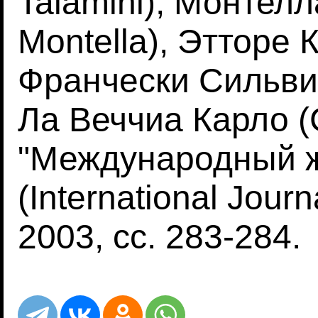
Talamini), Монтел
Montella), Этторе К
Франчески Сильвия 
Ла Веччиа Карло (C
"Международный ж
(International Journ
2003, сс. 283-284.