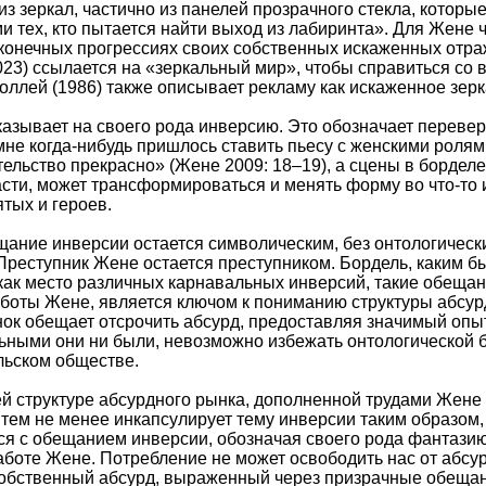
из зеркал, частично из панелей прозрачного стекла, котор
и тех, кто пытается найти выход из лабиринта». Для Жене ч
сконечных прогрессиях своих собственных искаженных отр
023) ссылается на «зеркальный мир», чтобы справиться со
оллей (1986) также описывает рекламу как искаженное зерк
казывает на своего рода инверсию. Это обозначает переве
не когда-нибудь пришлось ставить пьесу с женскими ролями
тельство прекрасно» (Жене 2009: 18–19), а сцены в бордел
сти, может трансформироваться и менять форму во что-то 
ятых и героев.
ещание инверсии остается символическим, без онтологическ
Преступник Жене остается преступником. Бордель, каким бы
как место различных карнавальных инверсий, такие обеща
аботы Жене, является ключом к пониманию структуры абсурд
нок обещает отсрочить абсурд, предоставляя значимый опыт
ьными они ни были, невозможно избежать онтологической 
льском обществе.
й структуре абсурдного рынка, дополненной трудами Жене 
 тем не менее инкапсулирует тему инверсии таким образом, 
ся с обещанием инверсии, обозначая своего рода фантаз
аботе Жене. Потребление не может освободить нас от абсур
собственный абсурд, выраженный через призрачные обещан