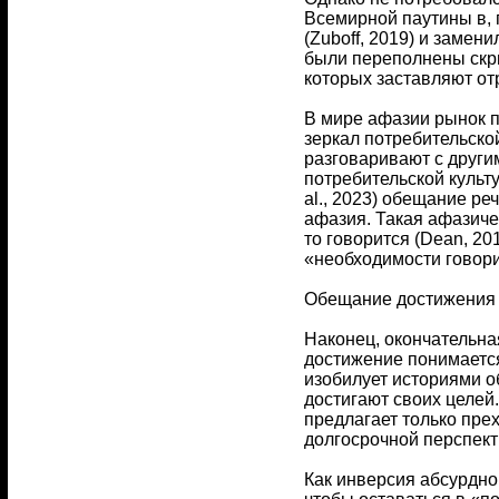
Всемирной паутины в, 
(Zuboff, 2019) и заме
были переполнены скри
которых заставляют отр
В мире афазии рынок п
зеркал потребительской
разговаривают с други
потребительской культу
al., 2023) обещание р
афазия. Такая афазичес
то говорится (Dean, 2
«необходимости говорит
Обещание достижения
Наконец, окончательна
достижение понимается
изобилует историями об
достигают своих целей
предлагает только пре
долгосрочной перспект
Как инверсия абсурдно