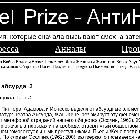
ия, которые сначала вызывают смех, а зате
ресса
Анналы
Про
а
Война
Волосы
Врачи
Геометрия
Дети
Женщины
Животные
Запах
Звук
асекомые
Общество
Пенис
Предметы
Продукты
Психология
Птицы
Разн
 абсурда. 3
зеркал
Часть 2
 Пинтера, Адамова и Ионеско выделяют абсурдные элемент
матург Театра Абсурда, Жан Жене, резюмирует эту феноме
ит метафорой страданий нашего общества (Эсслин, 1962). Ж
вою жизнь в тюрьмах и на свободе, отвергнутый обществом,
нном гомосексуальными преступниками. Пьесы Жене посвящ
. По словам Эсслина (1962: 200), зал зеркал описывается к