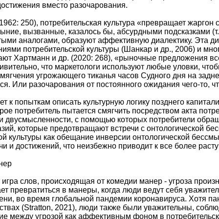
достижения вместо разочарования.
(1962: 250), потребительская культура «превращает жарго
ыние, вызванные, казалось бы, абсурдными подсказками (т.
тыми аналогами, образуют аффективную диалектику. Эта д
ями потребительской культуры (Шанкар и др., 2006) и мн
ают Хартманн и др. (2020: 268), «рыночные предложения 
вительно, что маркетологи используют любые уловки, что
 смягчения угрожающего тиканья часов Судного дня на задн
я. Или разочарования от постоянного ожидания чего-то, что
ет к попыткам описать культурную логику позднего капитал
рое потребитель пытается смягчить посредством акта потре
 и двусмысленности, с помощью которых потребители обр
зий, которые предотвращают встречи с онтологической б
ой культуры как обещание инверсии онтологической бессм
чи и достижений, что неизбежно приводит к все более раст
нер
о игра слов, происходящая от комедии манер - угроза произ
ет превратиться в манеры, когда люди ведут себя уважител
пени, во время глобальной пандемии коронавируса. Хотя п
ствах (Stratton, 2021), люди также были уважительны, соб
ие между угрозой как аффективным фоном в потребительск