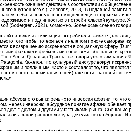
кренность означает действие в соответствии с общественн
ного внутреннего я (Laermans, 2018). В недавней памяти п
 находя себя, и почему «настоящие» вещи, которые мы ище
одержимости подлинностью в потребительской культуре. Х
ой (Sodergren, 2021), возможно, более осмысленно говорить 
тской пародии и стилизации, потребители, кажется, воскли
Вместо того чтобы потеряться в нелепом поиске самореализ
жется к возвращению искренности в социальную сферу (Dun
вными фактами и фейковыми новостями, обещание искренн
ruth Social Дональда Трампа, не говоря уже о кампаниях Я 
т Patagonia. Кажется, что культурный дискурс вокруг искрен
искренним и подлинным, часто и составляет то, что является
и постоянного напоминания о ней) как части знаковой сист
сла».
ции абсурдного рынка речь - это инверсия афазии, то, что
ом. Через инверсию, абсурдное понятие афазии обещает пре
ься друг с другом и другими участниками рынка. Обещание 
льной ареной равного доступа для участия и общения, Ин
е.
ось много времени, чтобы обещание речи перешло в новую