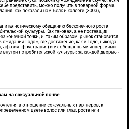
устранение скуки, поскольку «ожидание не скучно, если
 себе представить, можно получить в товарной форме,
лания, как показали нам Белк и коллеги (2003),
капиталистическому обещанию бесконечного роста
бительской культуры. Как таковая, а не поставщик
 конечной точки, и, таким образом, рынок становится
 ожидании Годо», где достижение, как и Годо, никогда
ия, афазия, фрустрация) и их обещанными инверсиями
 внутри потребительской культуры: за каждой дверью -
ам на сексуальной почве
очтения в отношении сексуальных партнеров, к
пределенном цвете волос или глаз, росте или