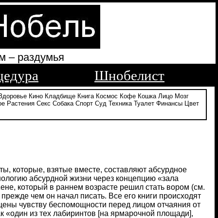
м – раздумья
цедура
Шнобелист
Здоровье
Кино
Кладбище
Книга
Космос
Кофе
Кошка
Лицо
Мозг
ое
Растения
Секс
Собака
Спорт
Суд
Техника
Туалет
Финансы
Цвет
ы, которые, взятые вместе, составляют абсурдное
нологию абсурдной жизни через концепцию «зала
ене, который в раннем возрасте решил стать вором (см.
 прежде чем он начал писать. Все его книги происходят
ены чувству беспомощности перед лицом отчаяния от
ак «один из тех лабиринтов [на ярмарочной площади],