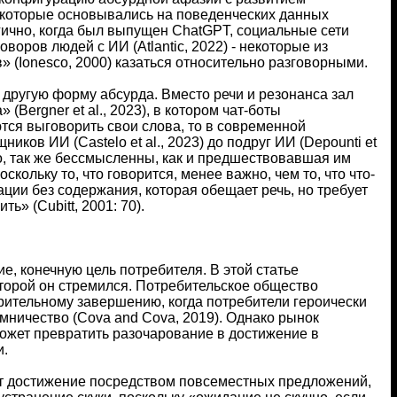
), которые основывались на поведенческих данных
огично, когда был выпущен ChatGPT, социальные сети
ров людей с ИИ (Atlantic, 2022) - некоторые из
» (Ionesco, 2000) казаться относительно разговорными.
 другую форму абсурда. Вместо речи и резонанса зал
Bergner et al., 2023), в котором чат-боты
тся выговорить свои слова, то в современной
иков ИИ (Castelo et al., 2023) до подруг ИИ (Depounti et
о, так же бессмысленны, как и предшествовавшая им
ольку то, что говорится, менее важно, чем то, что что-
ции без содержания, которая обещает речь, но требует
ь» (Cubitt, 2001: 70).
, конечную цель потребителя. В этой статье
оторой он стремился. Потребительское общество
ворительному завершению, когда потребители героически
мничество (Cova and Cova, 2019). Однако рынок
ожет превратить разочарование в достижение в
и.
ет достижение посредством повсеместных предложений,