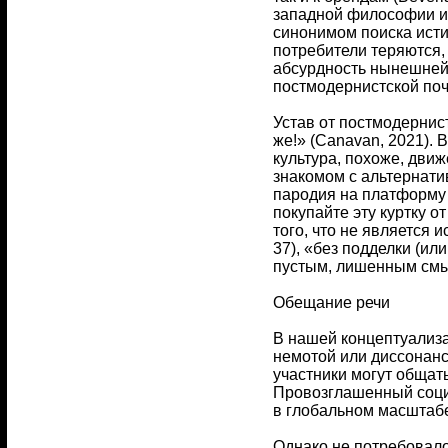
западной философии ис
синонимом поиска истин
потребители теряются,
абсурдность нынешней 
постмодернистской почв
Устав от постмодернис
же!» (Canavan, 2021). 
культура, похоже, дви
знакомом с альтернати
пародия на платформу T
покупайте эту куртку о
того, что не является 
37), «без подделки (ил
пустым, лишенным смы
Обещание речи
В нашей концептуализа
немотой или диссонанс
участники могут общат
Провозглашенный социа
в глобальном масштаб
Однако не потребовал