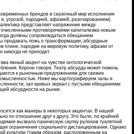
н современных брендов в сказочный мир исполнения
 е. угрозой, пародией, афазией, разочарованием)
иалектика представляет напряжение между
огочисленными противоречиями капитализма новым
всегда должны сопровождаться обещанием
бы продавать ложь о трансформации, абсурдные
ем плане, пародии на мировую политику, афазии от
 никогда не приходит.
изма явный акцент на чувстве онтологической
бления. Короче говоря, Театр абсурда может помочь
ащаются к рыночным предложениям для свежих
ессмысленностью. Ниже мы картографируем залы и
ысленности; зал кривых зеркал с пустыми обещаниями
ущей абсурдности на рынке.
носится как манеры в некоторых акцентах. В нашей
ьно по отношению друг к другу. Это было, по крайней
андемия вызвала паническую скупку рулонов туалетной
людая ограничения социального дистанцирования. Однако
ой культуре (таким образом, расположенным на