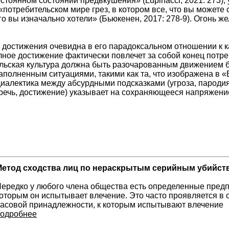
стоянном состоянии предвкушения» (Lupinacci, 2021: 273); 
«потребительском мире грез, в котором все, что вы можете
его вы изначально хотели» (Бьюкенен, 2017: 278-9). Огонь же
достижения очевидна в его парадоксальном отношении к 
олное достижение фактически повлечет за собой конец потре
льская культура должна быть разочарованным движением без
полненным ситуациями, такими как та, что изображена в «В
 диалектика между абсурдными подсказками (угроза, парод
 речь, достижение) указывает на сохраняющееся напряжение
Метод сходства лиц по нераскрытым серийным убийств
ередко у любого члена общества есть определенные предп
оторым он испытывает влечение. Это часто проявляется в о
асовой принадлежности, к которым испытывают влечение
одробнее