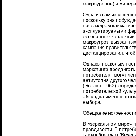
макроуровне) и манера
Одна из самых успешны
поскольку она побужда
пассажирам климатичес
эксплуатируемыми фер
осознанные коллекции 
макроугроз, вызванны
кампания правительств
дистанцирования, чтоб
Однако, поскольку пост
маркетинга продвигать
потребителя, могут лег
антиутопия другого че
(Эсслин, 1962), опред
потребительской культ
абсурдна именно потом
выбора.
Обещание искренност
В «зеркальном мире» п
правдивости. В потреби
так и к брендам (Beverl