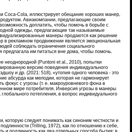
ии Coca-Cola, иллюстрирует обещание хороших манер,
 продуктом. Авиакомпании, предлагающие своим
озможность доплатить, чтобы помочь в борьбе с
одной одежды, предлагающие так называемые
ндивидуализированные манеры продаются как решение
р в рекламном продвижении является эмоциональная
людей соблюдать ограничения социального
 предлагала им питаться вне дома, чтобы помочь.
неоднородной (Puntoni et al., 2010), попытки
лизированную версию поведения индивидуального
дшоу и др. (2021: 518), «утопия одного человека - это
ние абсурда как мелодии, которая не гармонирует
 фокус с угрозы (т. е. макроуровневого фона в
ненном мире потребителя. Инверсия угрозы в манеры
 глобального потепления, в вопрос индивидуального
, которую следует понимать как синоним честности и
одлинности (Trilling, 1972), как по отношению к себе,
ость и подлинность как два отдельных способа бытия; в