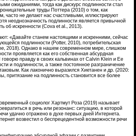
ыми ожиданиями, тогда как дискурс подлинности стал
роницательные труды Поттера (2010) о том, как
м, часто не делают нас счастливыми, иллюстрируют
отя неоднозначность подлинности является привычной
об искренности (Cova et al., 2013).
цают: «Давайте станем настоящими и искренними, сейчас
ующейся подлинности (Potter, 2010), потребительская
ne, 2018). Однако в нашем современном мире, слишком
ости проявляется как его собственная абсурдная
говорю правду в своих кальвинах от Calvin Klein и Ее
ности и подлинности, а также постоянное разграничение
 таковым. Как лаконично выразился Хиетанен и др. (2020:
емы, притязание на подлинность становится все более
 современный социолог Хартмут Роза (2019) называет
вратиться в речь или резонанс: ситуацию, в которой
речи удачно отражено в духе первых дней Интернета.
тернет возвестил о беспрецедентной возможности речи
 конфигурацию абсурдной афазии с развитием