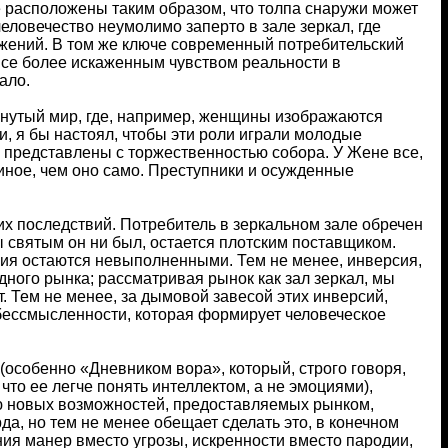
ые расположены таким образом, что толпа снаружи может
еловечество неумолимо заперто в зале зеркал, где
ажений. В том же ключе современный потребительский
 все более искаженным чувством реальности в
ало.
рнутый мир, где, например, женщины изображаются
, я бы настоял, чтобы эти роли играли молодые
е представлены с торжественностью собора. У Жене все,
иное, чем оно само. Преступники и осужденные
их последствий. Потребитель в зеркальном зале обречен
 святым он ни был, остается плотским поставщиком.
ния остаются невыполненными. Тем не менее, инверсия,
ного рынка; рассматривая рынок как зал зеркал, мы
. Тем не менее, за дымовой завесой этих инверсий,
бессмысленности, которая формирует человеческое
(особенно «Дневником вора», который, строго говоря,
что ее легче понять интеллектом, а не эмоциями),
ию новых возможностей, предоставляемых рынком,
да, но тем не менее обещает сделать это, в конечном
ия манер вместо угрозы, искренности вместо пародии,