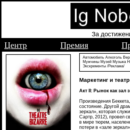
За достижен
Центр
Премия
П
Автомобиль
Алкоголь
Вер
Мужчины
Музей
Музыка
Н
Экскременты
/Реклама/
Маркетинг и театр
Акт II: Рынок как зал 
Произведения Беккета,
состояние. Другой дра
зеркал», которая служ
Сартр, 2012), провел с
в мире тюрем, населе
потери в «зале зеркал»