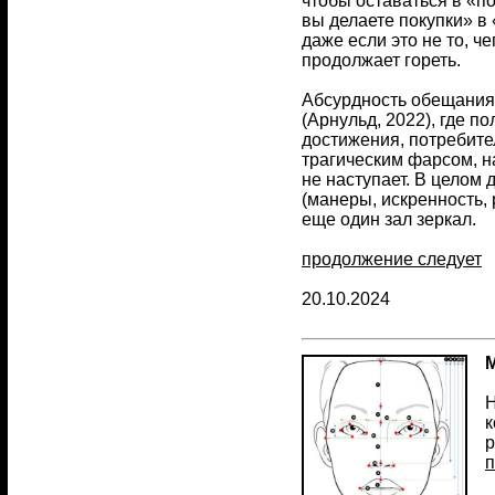
чтобы оставаться в «по
вы делаете покупки» в 
даже если это не то, ч
продолжает гореть.
Абсурдность обещания 
(Арнульд, 2022), где п
достижения, потребите
трагическим фарсом, на
не наступает. В целом
(манеры, искренность,
еще один зал зеркал.
продолжение следует
20.10.2024
Н
к
р
п