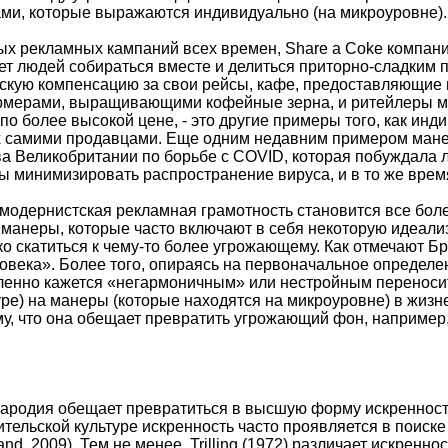
ми, которые выражаются индивидуально (на микроуровне).
х рекламных кампаний всех времен, Share a Coke компан
ет людей собираться вместе и делиться приторно-сладким
кую компенсацию за свои рейсы, кафе, предоставляющие в
мерами, выращивающими кофейные зерна, и ритейлеры м
по более высокой цене, - это другие примеры того, как и
х самими продавцами. Еще одним недавним примером мане
а Великобритании по борьбе с COVID, которая побуждала 
ы минимизировать распространение вируса, и в то же время
модернистская рекламная грамотность становится все более 
 манеры, которые часто включают в себя некоторую идеа
ко скатиться к чему-то более угрожающему. Как отмечают Брэ
ловека». Более того, опираясь на первоначальное определе
еленно кажется «негармоничным» или нестройным переносить
уре) на манеры (которые находятся на микроуровне) в жиз
у, что она обещает превратить угрожающий фон, например,
и
ародия обещает превратиться в высшую форму искренности
тельской культуре искренность часто проявляется в поиске п
and, 2009). Тем не менее, Trilling (1972) различает искренн