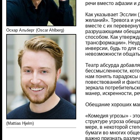
речи вместо афазии и 
Как указывает Эсслин 
желаний». Тревога и ун
вместе с их переверну
Оскар Альберг (Oscar Ahlberg)
разрушающими обещани
способом. Как утвержд
трансформации». Неуди
инверсии, будь то для
невозможности общатьс
Театр абсурда добавля
бессмысленности, кото
нам понять парадоксы
повествований и фанта
зеркала потребительск
манер, искренности, ре
Обещание хороших ма
«Комедия угрозы» - эт
структуре угроза обеща
(Mattias Hjelm)
мере, в некоторой сте
бумаги во многих обще
важно признать различ