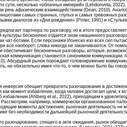
по сути, несколько «облачных империй» (Lehdonvirta, 2022
нили речь афазическим взаимодействием (Dean, 2010). Анал
ншотами самых странных, глупых и самых тревожных разгово
ывки диалогов из «Дня рождения» (Pinter, 1991) и «Стульев
редлагает партнера по разговору, но в итоге предоставляет
 культуры бесконечно отдается эхом «машинного разговора» (
ми чат-ботами. Если персонажи Ионеско изо всех сил пытаю
ре все наоборот: слова никогда не заканчиваются. От помощн
ечи обеспечивает бесконечные разговоры, которые, возможн
кая коммуникация становится синонимом коммуникации, поск
010). Абсурдный рынок порождает головокружение коммуника
ь, не обязательно имея что-то, о чем можно было бы говорит
я инверсия обещает превратить разочарование в достижение
 как момент избавления, когда человек достигает цели, к к
 избавлении (Ahlberg et al., 2022), приходящем к удовлет
. Рассмотрим, например, коммерчески организованное пало
ходящие моменты достижения; рыночная деятельность не м
иве без необходимости дальнейшей рыночной деятельност
го разочарования, спящего в акте ожидания, рынок обеща