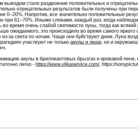
м выводом стало раздвоение положительных и отрицательн
ительно отрицательных результатов были получены при пер
не 0–20%. Напротив, все значительно положительные резул
 при 61–70%. Иными словами, каждый раз, когда наблюда
ь во время очень слабой светимости луны, тогда как всякий
ыше ожидаемого, это происходило во время самого яркого 
е из-за света по ночам. Чаще они буйствуют днем. Луна во
рагедиях участвуют не только
акулы и люди
, но и окружающ
нч.
имацию акулы в бриллиантовых брызгах и кровавой пене,
таточно легко -
https://www.vilkaservice.com/
, https://sonypict