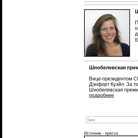
Ш
П
о
д
п
Шнобелевская преми
Вице-президентом СШ
Дэнфорт Куэйл. За т
Шнобелевская премия
подробнее
Источник - пресса