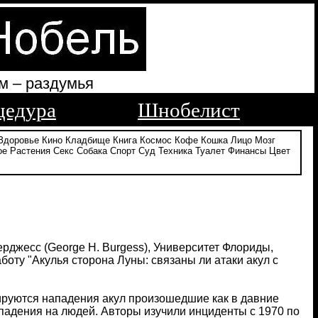
м – раздумья
цедура
Шнобелист
Здоровье
Кино
Кладбище
Книга
Космос
Кофе
Кошка
Лицо
Мозг
ое
Растения
Секс
Собака
Спорт
Суд
Техника
Туалет
Финансы
Цвет
Берджесс (George H. Burgess), Университет Флориды,
боту "Акулья сторона Луны: связаны ли атаки акул с
ируются нападения акул произошедшие как в давние
ападения на людей. Авторы изучили инциденты с 1970 по