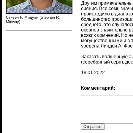
Другим примечательны
сияния. Все семь знач
происходило в диапазо
Стивен Р. Мидуэй (Stephen R.
большинство произошло
Midway)
среднего, это случалос
океанов значительно в
всяких сомнений. Но н
могущественными и в т
уверена Линдси А. Фре
Заказать волшебную ан
(серебряный серп), дос
19.01.2022
Комментарий: