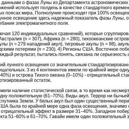
 с данными о фазах Луны из Департамента астрономическ
жений использует полдень в качестве стандартного време
х поясах мира. Полнолуние происходит при 100% освещен
унное освещение здесь надежный показатель фазы Луны, он
ебания электромагнитного поля.
лючая 120 индивидуальных сравнений), которые сгруппирова
Австралия (n = 307), Африка (n = 280), тихоокеанские остро
улы (n = 279 нападений акул), тигровые акулы (n = 98), акул
скими потерями (n = 230). 4) Регионы США. Восточное побе
каждый результат, пытались понять, связана ли серьезност
ий лунного освещения со значительным стандартизированн
ицательных. 3 из 4 континентов имели по крайней мере од
40%) и острова Тихого океана (0–10%) - отрицательный ста
ртизированный остаток.
мели наличие статистической связи, в то время как несме
одну положительную (61–70%). Виды акул. Террор ни бычьей
путника Земли. У белых акул был один существенный пери
США была по крайней мере одна фаза освещения, значимо 
отрицательный эффект в размере 31–40%. Западное побе
кта 51–60% и 61–70%. Гавайи имели один положительный 