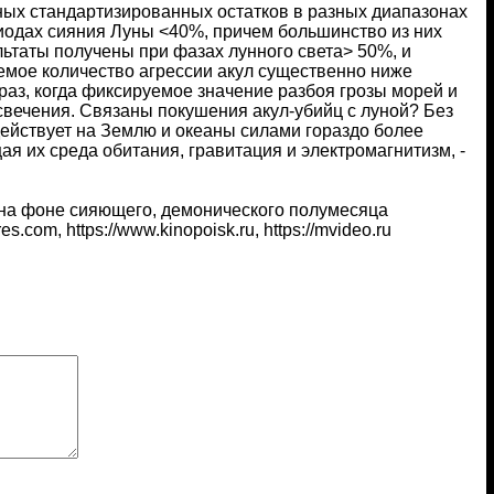
ых стандартизированных остатков в разных диапазонах
иодах сияния Луны <40%, причем большинство из них
ьтаты получены при фазах лунного света> 50%, и
емое количество агрессии акул существенно ниже
 раз, когда фиксируемое значение разбоя грозы морей и
свечения. Связаны покушения акул-убийц с луной? Без
здействует на Землю и океаны силами гораздо более
ая их среда обитания, гравитация и электромагнитизм, -
 на фоне сияющего, демонического полумесяца
ures.com, https://www.kinopoisk.ru, https://mvideo.ru