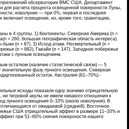
их приложений обсерватории ВМС США. Департамент
ни для расчета процента освещенной поверхности Луны,
ности, новолуние — при 0%, первая и последняя
 включает освещение, но, кроме того, гравитацию,
ны в 4 группы. 1) Континенты. Северная Америка (n =
ва(n = 260, большая географическая область интереса).
ы-быки (n = 87). 3) Исход атаки. Несмертельный (n =
режье (n = 882). Гавайи (n = 147). Западное побережье
ь атаки с лунным освещением.
ым остатком (наличие статистической связи) — 5
ну значительную фазу лунного освещения. Северная
ндартизованный остаток. Австралия (61–70%) -
ртельные исходы показали одну значимо отрицательную
, ни тигровой акулы не имели никакого отношения к
од лунного освещения 0–10% (около новолуния). В
отличающаяся от ожидаемой (средней). Восточное
режье США отрицательный эффект в размере 11–20% и
эффект при 51–60% сияния поверхности нашего