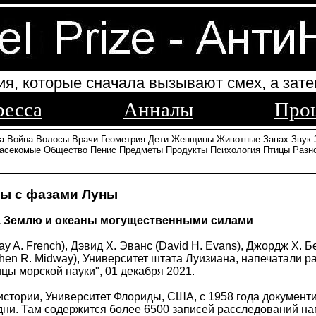
ия, которые сначала вызывают смех, а зате
ресса
Анналы
Про
а
Война
Волосы
Врачи
Геометрия
Дети
Женщины
Животные
Запах
Звук
асекомые
Общество
Пенис
Предметы
Продукты
Психология
Птицы
Разн
ны с фазами Луны
а Землю и океаны могущественными силами
ay A. French), Дэвид Х. Эванс (David H. Evans), Джордж Х. 
hen R. Midway), Университет штата Луизиана, напечатали ра
цы морской науки", 01 декабря 2021.
истории, Университет Флориды, США, с 1958 года документ
 дни. Там содержится более 6500 записей расследований н