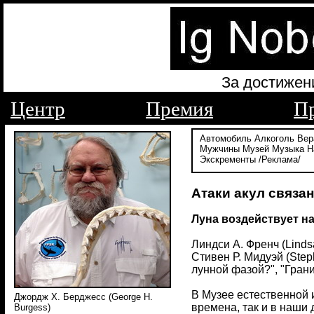
За достижен
Центр
Премия
П
Автомобиль
Алкоголь
Вер
Мужчины
Музей
Музыка
Н
Экскременты
/Реклама/
Атаки акул связа
Луна воздействует н
Линдси А. Френч (Linds
Стивен Р. Мидуэй (Step
лунной фазой?", "Грани
В Музее естественной 
Джордж Х. Берджесс (George H.
времена, так и в наши
Burgess)