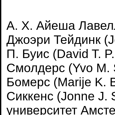
А. Х. Айеша Лавелл
Джоэри Тейдинк (Joe
П. Буис (David T. P
Смолдерс (Yvo M. 
Бомерс (Marije K. 
Сиккенс (Jonne J.
университет Амст