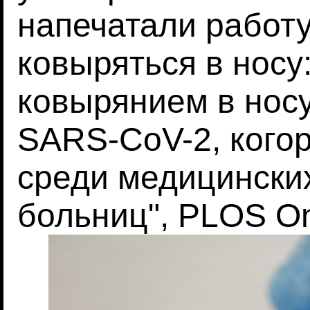
напечатали работу
ковыряться в носу
ковырянием в нос
SARS-CoV-2, кого
среди медицински
больниц", PLOS On