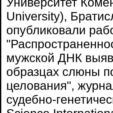
Университет Коме
University), Брати
опубликовали раб
"Распространеннос
мужской ДНК выя
образцах слюны п
целования", журн
судебно-генетическ