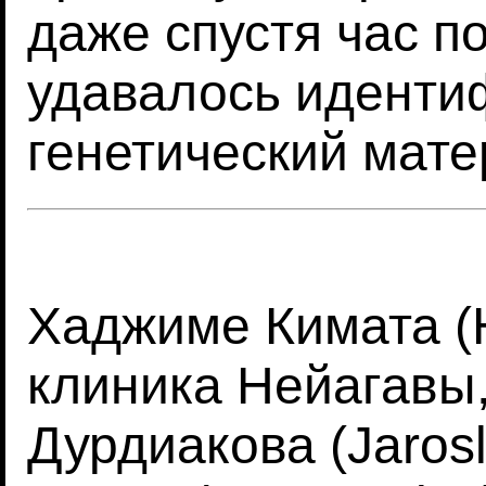
даже спустя час п
удавалось иденти
генетический мате
Хаджиме Кимата (H
клиника Нейагавы
Дурдиакова (Jarosl