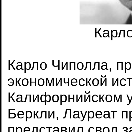
Карл
Карло Чиполла, п
экономической ист
Калифорнийском у
Беркли, Лауреат 
представил свод з