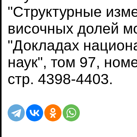
"Структурные изм
височных долей мо
"Докладах национ
наук", том 97, номе
стр. 4398-4403.