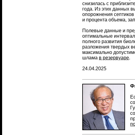
снизилась с приблизител
года. Из этих данных 
опорожнения септиков 
и процента объема, з
Полевые данные и пре
оптимальные интервалы
полного развития биол
разложения твердых ве
максимально допустим
шлама
в резервуаре
.
24.04.2025
Ф
Ес
со
Гу
со
п
п