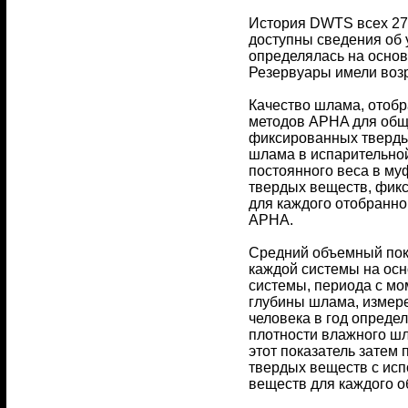
История DWTS всех 27 
доступны сведения об 
определялась на осно
Резервуары имели возра
Качество шлама, отобр
методов APHA для общ
фиксированных тверды
шлама в испарительной
постоянного веса в му
твердых веществ, фикс
для каждого отобранно
APHA.
Средний объемный пока
каждой системы на осн
системы, периода с мо
глубины шлама, измере
человека в год опреде
плотности влажного шла
этот показатель затем
твердых веществ с исп
веществ для каждого о