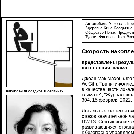
Автомобиль
Алкоголь
Вер
Здоровье
Кино
Кладбище
Общество
Пенис
Предмет
Туалет
Финансы
Цвет
Экс
Скорость накопле
представлены резуль
накопления шлама
Джоан Мак Махон (Joan
W. Gill), Тринити-колл
в качестве части лока
накопления осадков в септиках
климате", "Журнал экол
304, 15 февраля 2022.
Локальные системы очи
стоков значительной ч
DWTS. Септик является
развивающихся странах
к безопасно управляем