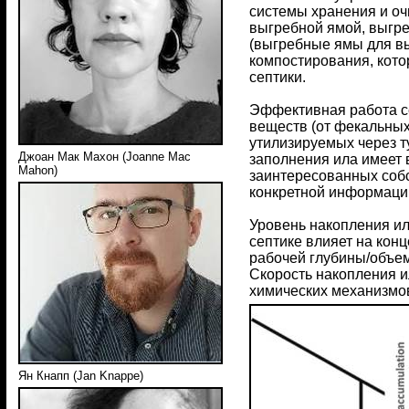
системы хранения и оч
выгребной ямой, выгр
(выгребные ямы для в
компостирования, кото
септики.
Эффективная работа се
веществ (от фекальных
утилизируемых через т
Джоан Мак Махон (Joanne Mac
заполнения ила имеет 
Mahon)
заинтересованных собс
конкретной информаци
Уровень накопления ил
септике влияет на кон
рабочей глубины/объем
Скорость накопления и
химических механизмо
Ян Кнапп (Jan Knappe)