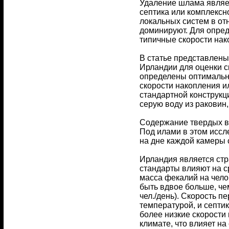
Удаление шлама являет
септика или комплексн
локальных систем в от
доминируют. Для опред
типичные скорости нак
В статье представлены
Ирландии для оценки с
определены оптимальн
скорости накопления и
стандартной конструкц
серую воду из раковин
Содержание твердых ве
Под илами в этом исс
на дне каждой камеры 
Ирландия является стр
стандарты влияют на с
масса фекалий на челов
быть вдвое больше, че
чел./день). Скорость п
температурой, и септи
более низкие скорости
климате, что влияет на