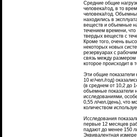
Средние общие нагрузки
человека/год, в то вре
человека/год. Объемны
находились в эксплуат
веществ и объемные на
течением времени, что
твердых веществ с теч
Кроме того, очень высо
некоторых новых систе
резервуарах с рабочим
связь между размером 
которое происходит в т
Эти общие показатели 
10 кг/чел./год) оказал
(в среднем от 10,2 до 1
объемные показатели н
исследованиями, особен
0,55 л/чел./день), что
количеством использу
Исследования показали
первые 12 месяцев рабо
падают до менее 150 л/ч
Эквивалентная измере