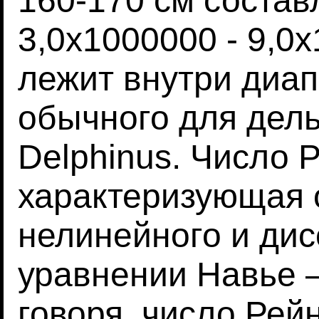
160-170 см состав
3,0х1000000 - 9,0
лежит внутри диап
обычного для дел
Delphinus. Число 
характеризующая
нелинейного и дис
уравнении Навье 
говоря, число Рей