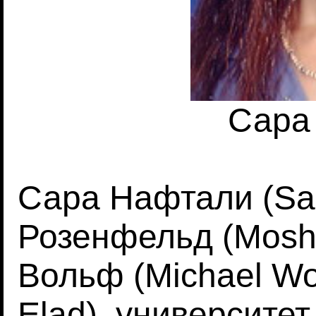
Сара
Сара Нафтали (Sar
Розенфельд (Moshe
Вольф (Michael Wo
Elad), университе