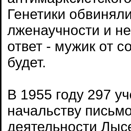
Генетики обвинял
лженаучности и не
ответ - мужик от с
будет.
В 1955 году 297 у
начальству письмо
деятельности Лысе