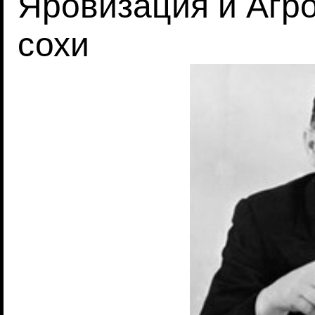
Яровизация и Агр
сохи