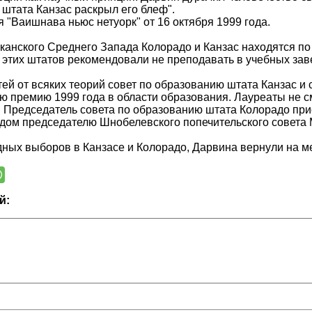
штата Канзас раскрыл его блеф".
 "Ваишнава ньюс нетуорк" от 16 октября 1999 года.
анского Среднего Запада Колорадо и Канзас находятся по с
этих штатов рекомендовали не преподавать в учебных за
тей от всяких теорий совет по образованию штата Канзас и
 премию 1999 года в области образования. Лауреаты не с
 Председатель совета по образованию штата Колорадо при
дом председателю Шнобелевского попечительского совета 
ных выборов в Канзасе и Колорадо, Дарвина вернули на м
й: