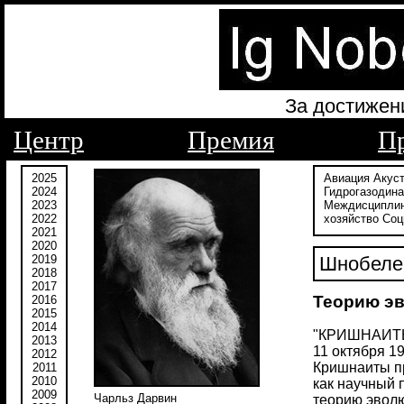
За достижен
Центр
Премия
П
2025
Авиация
Акус
2024
Гидрогазодин
2023
Междисципли
2022
хозяйство
Соц
2021
2020
2019
Шнобелев
2018
2017
Теорию эв
2016
2015
2014
"КРИШНАИТ
2013
11 октября 19
2012
Кришнаиты пр
2011
2010
как научный 
2009
Чарльз Дарвин
теорию эволю