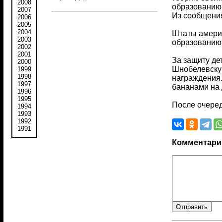
2008
образованию 
2007
Из сообщения
2006
2005
2004
Штаты америк
2003
образованию 
2002
2001
За защиту де
2000
Шнобелевскую
1999
1998
награждения.
1997
бананами на 
1996
1995
После очеред
1994
1993
1992
1991
Комментари