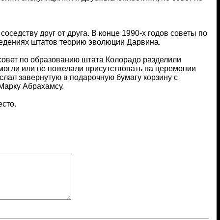
оседству друг от друга. В конце 1990-х годов советы по
ведениях штатов теорию эволюции Дарвина.
 совет по образованию штата Колорадо разделили
могли или не пожелали присутствовать на церемонии
слал завернутую в подарочную бумагу корзину с
Марку Абрахамсу.
есто.