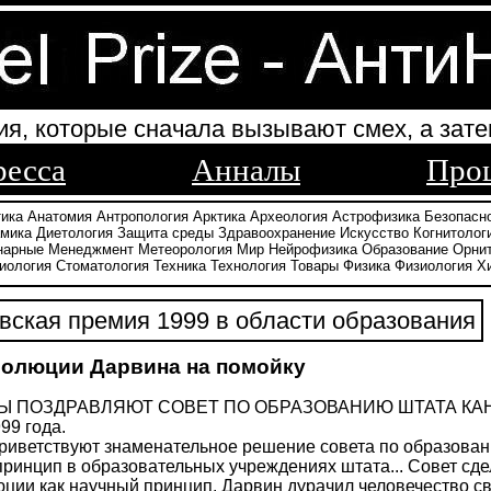
ия, которые сначала вызывают смех, а зате
ресса
Анналы
Про
тика
Анатомия
Антропология
Арктика
Археология
Астрофизика
Безопасн
амика
Диетология
Защита среды
Здравоохранение
Искусство
Когнитолог
нарные
Менеджмент
Метеорология
Мир
Нейрофизика
Образование
Орни
иология
Стоматология
Техника
Технология
Товары
Физика
Физиология
Х
ская премия 1999 в области образования
олюции Дарвина на помойку
Ы ПОЗДРАВЛЯЮТ СОВЕТ ПО ОБРАЗОВАНИЮ ШТАТА КА
99 года.
иветствуют знаменательное решение совета по образованию
принцип в образовательных учреждениях штата... Совет сд
ции как научный принцип. Дарвин дурачил человечество с