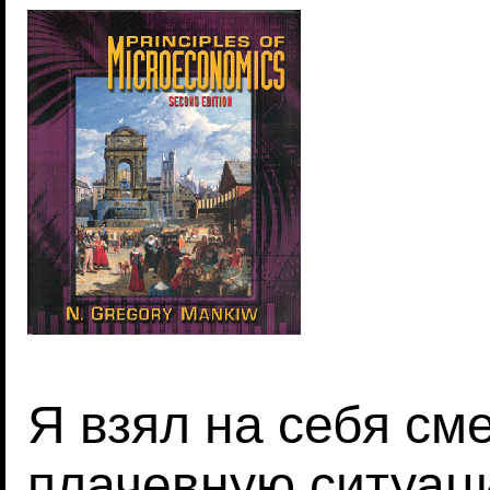
Я взял на себя см
плачевную ситуац