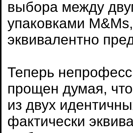
выбора между дву
упаковками M&Ms,
эквивалентно пре
Теперь непрофесс
прощен думая, чт
из двух идентичн
фактически эквив