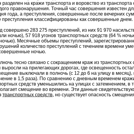
разделен на кражи транспорта и воровство из транспорта с
дого правонарушения. Точный час совершения известен дл
дня года, а преступления, совершенные после вечерних сум
е преступления классифицированы как совершенные днем.
д совершено 283 275 преступлений, из них 91 970 насильст
ли ночью), 57 918 угонов транспортных средств (64 % ночь
 ночью). Месячные объемы преступлений, зарегистрирован
арушений количество преступлений с течением времени ум
 совершенные ночью.
лночь тесно связано с сокращением краж из транспортных 
м выросли на прилегающих дорогах, где освещенность оста
свещение выключали в полночь (с 12 до 6 на улицу в месяц
чение в 1,5 раза). По сравнению с дневным временем краж
ортных средств уменьшились на улицах с затемнением, в т
полагает смещение во времени. Эти данные свидетельствуют
з
транспортных средств
, но существует опасность смещения