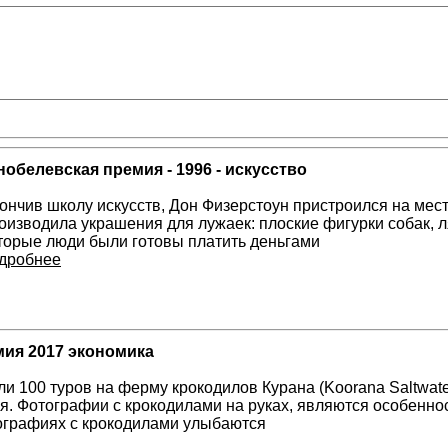
обелевская премия - 1996 - искусство
ончив школу искусств, Дон Физерстоун пристроился на ме
оизводила украшения для лужаек: плоские фигурки собак, л
торые люди были готовы платить деньгами
дробнее
ия 2017 экономика
и 100 туров на ферму крокодилов Курана (Koorana Saltwate
я. Фотографии с крокодилами на руках, являются особеннос
ографиях с крокодилами улыбаются