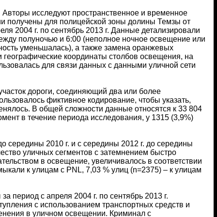
и. Авторы исследуют пространственное и временное
и получены для полицейской зоны долины Темзы от
ля 2004 г. по сентябрь 2013 г. Данные детализировали
ежду полуночью и 6:00 (неполное ночное освещение или
нность уменьшалась), а также замена оранжевых
и географические координаты столбов освещения, на
ьзовалась для связи данных с данными уличной сети
 участок дороги, соединяющий два или более
ользовалось фиктивное кодирование, чтобы указать,
енялось. В общей сложности данные относятся к 33 804
момент в течение периода исследования, у 1315 (3,9%)
 середины 2010 г. и с середины 2012 г. до середины
личество уличных сегментов с затемнением быстро
ательством в освещение, увеличивалось в соответствии
ыкали к улицам с PNL, 7,03 % улиц (n=2375) – к улицам
 период с апреля 2004 г. по сентябрь 2013 г.
тупления с использованием транспортных средств и
менения в уличном освещении. Криминал с