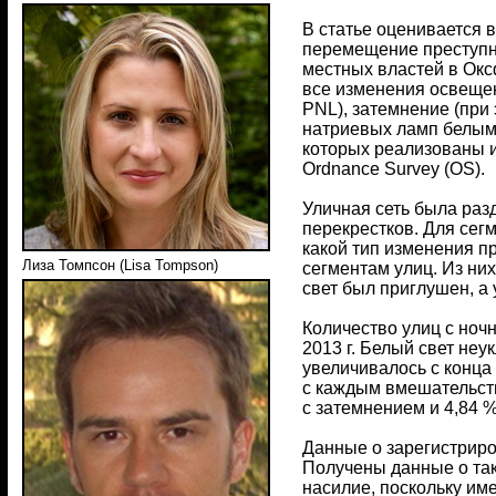
В статье оценивается 
перемещение преступн
местных властей в Окс
все изменения освещен
PNL), затемнение (при
натриевых ламп белым 
которых реализованы 
Ordnance Survey (OS).
Уличная сеть была раз
перекрестков. Для сег
какой тип изменения п
Лиза Томпсон (Lisa Tompson)
сегментам улиц. Из них
свет был приглушен, а
Количество улиц с ноч
2013 г. Белый свет неу
увеличивалось с конца
с каждым вмешательств
с затемнением и 4,84 %
Данные о зарегистриро
Получены данные о так
насилие, поскольку им