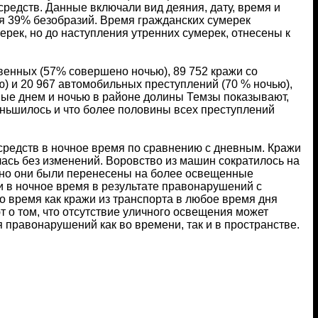
редств. Данные включали вид деяния, дату, время и
я 39% безобразий. Время гражданских сумерек
ерек, но до наступления утренних сумерек, отнесены к
венных (57% совершено ночью), 89 752 кражи со
ю) и 20 967 автомобильных преступлений (70 % ночью),
ные днем и ночью в районе долины Темзы показывают,
еньшилось и что более половины всех преступлений
средств в ночное время по сравнению с дневным. Кражи
лась без изменений. Воровство из машин сократилось на
), но они были перенесены на более освещенные
и в ночное время в результате правонарушений с
о время как кражи из транспорта в любое время дня
 о том, что отсутствие уличного освещения может
 правонарушений как во времени, так и в пространстве.