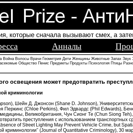
ия, которые сначала вызывают смех, а зате
ресса
Анналы
Про
а
Война
Волосы
Врачи
Геометрия
Дети
Женщины
Животные
Запах
Звук
асекомые
Общество
Пенис
Предметы
Продукты
Психология
Птицы
Разн
ого освещения может предотвратить преступ
ной криминологии
mpson), Шейн Д. Джонсон (Shane D. Johnson), Университетс
оя Перкинс (Chloe Perkins), Фил Эдвардс (Phil Edwards), Бе
 медицины, Великобритания, Чун Сионг Те (Chun Siong Teh),
отвратить преступления с использованием транспортных с
sence of Street Lighting May Prevent Vehicle Crime, but Spa
 криминологии" (Journal of Quantitative Criminology), 30 ма