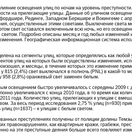
влияние освещения улиц по ночам на уровень преступност
ости на прилегающие улицы. Данные об уличном освещени
фордшире, Рединге, Западном Беркшире и Вокингеме с апре
ия, осуществленные этими советами. Выключение света м
 этом свет оставался включенным всю ночь, но его освеще
светом. Подробно описаны месяц и год любых изменений 
изменения. Географическая информационная система испол
делена на сегменты улиц, которые определялись как любой
ментов улиц на которых были осуществлены изменения, исп
роизошел, и месяцы, в течение которых это изменение прим
 у 815 (2,4%) свет выключался в полночь (PNL) в какой-то 
 у 958 (2,8%) оранжевый свет заменен белым.
ным освещением быстро увеличивалось с середины 2009 г. до
клонно увеличивался с конца 2010 года, в то время как ко
 2011 года. Количество улиц, прилегающих к улицам с вмеш
ом. За весь период исследования 2,75 % улиц (n=930) прим
 улиц (n=1637) – к улицам с белым светом.
ванных преступлениях получены от полиции долины Темзы за
их правонарушениях, как квартирные кражи, грабежи, прес
енно на эти преступные деяния больше всего повлияют из