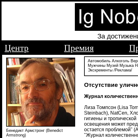
За достижен
Центр
Премия
П
Автомобиль
Алкоголь
Вер
Мужчины
Музей
Музыка
Н
Экскременты
/Реклама/
Отсутствие уличн
Журнал количествен
Лиза Томпсон (Lisa To
Steinbach), NatCen, Хл
гигиены и тропической
освещения может пред
остается проблемой" (Ab
Бенедикт Армстронг (Benedict
"Журнал количественной
Armstrong)