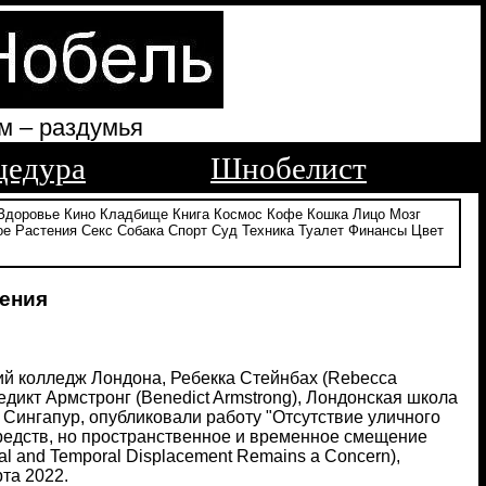
м – раздумья
цедура
Шнобелист
Здоровье
Кино
Кладбище
Книга
Космос
Кофе
Кошка
Лицо
Мозг
ое
Растения
Секс
Собака
Спорт
Суд
Техника
Туалет
Финансы
Цвет
ления
кий колледж Лондона, Ребекка Стейнбах (Rebecca
недикт Армстронг (Benedict Armstrong), Лондонская школа
 Сингапур, опубликовали работу "Отсутствие уличного
редств, но пространственное и временное смещение
tial and Temporal Displacement Remains a Concern),
рта 2022.