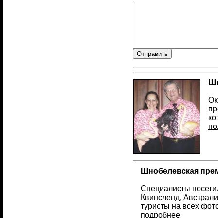
Шн
Ок
пр
ко
по
Шнобелевская прем
Специалисты посетил
Квинсленд, Австрали
туристы на всех фот
подробнее