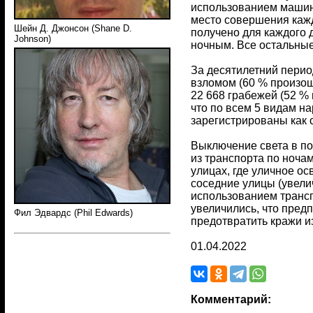
использованием машин 
место совершения каж
Шейн Д. Джонсон (Shane D.
получено для каждого 
Johnson)
ночным. Все остальны
За десятилетний перио
взломом (60 % произош
22 668 грабежей (52 %
что по всем 5 видам н
зарегистрированы как
Выключение света в по
из транспорта по ноча
улицах, где уличное о
соседние улицы (увели
использованием трансп
увеличились, что пред
Фил Эдвардс (Phil Edwards)
предотвратить кражи и
01.04.2022
Комментарий: