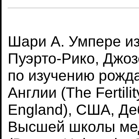
Шари А. Умпере и
Пуэрто-Рико, Джоз
по изучению рожд
Англии (The Fertili
England), США, Де
Высшей школы ме