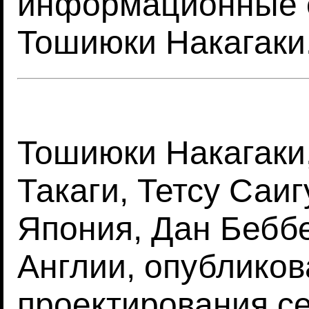
информационные с
Тошиюки Накагаки
Тошиюки Накагаки
Такаги, Тетсу Саи
Япония, Дан Бебб
Англии, опублико
проектирования с