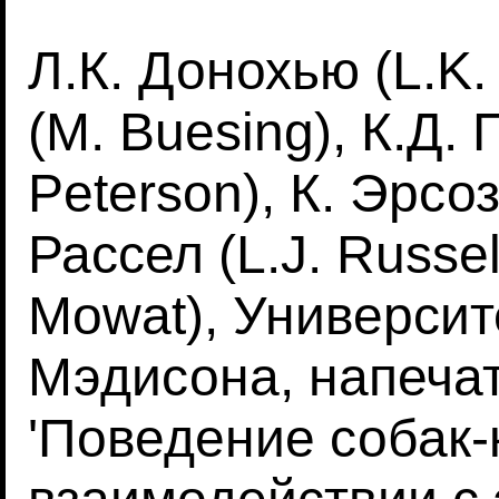
Л.К. Донохью (L.K
(M. Buesing), К.Д.
Peterson), К. Эрсоз
Рассел (L.J. Russel
Mowat), Университ
Мэдисона, напеча
'Поведение собак